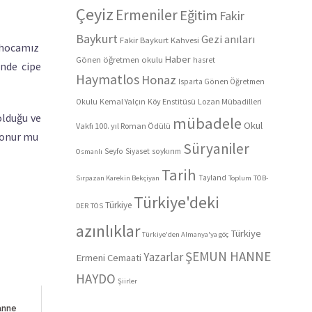
Çeyiz
Ermeniler
Eğitim
Fakir
Baykurt
Gezi anıları
Fakir Baykurt Kahvesi
n hocamız
Haber
Gönen öğretmen okulu
hasret
inde cipe
Haymatlos
Honaz
Isparta Gönen Öğretmen
Kemal Yalçın
Köy Enstitüsü
Lozan Mübadilleri
Okulu
olduğu ve
mübadele
Okul
Vakfı 100. yıl Roman Ödülü
n onur mu
Süryaniler
Seyfo
Siyaset
soykırım
Osmanlı
Tarih
Tayland
Sırpazan Karekin Bekçiyan
Toplum
TÖB-
Türkiye'deki
Türkiye
DER
TÖS
azınlıklar
Türkiye
Türkiye'den Almanya'ya göç
ŞEMUN HANNE
Yazarlar
Ermeni Cemaati
HAYDO
Şiirler
anne