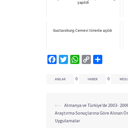
yapıldı
Gustavsburg Cemevi törenle açıldı
Facebook
Twitter
WhatsApp
Copy
Share
Link
0
0
ANILAR
HABER
MEVL
⟵
Almanya ve Türkiye’de 2003- 200
Yazı
Araştırma Sonuçlarına Göre Alınan Ö
dolaşımı
Uygulamalar