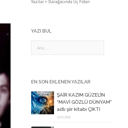
Yazılar
>
Darağacında Üç Fidan
YAZI BUL
Arama:
EN SON EKLENEN YAZILAR
ŞAİR KAZIM GÜZEL’İN
“MAVİ GÖZLÜ DÜNYAM”
adlı şiir kitabı ÇIKTI
19/07/2026