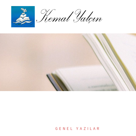
İçeriğe
atla
GENEL YAZILAR