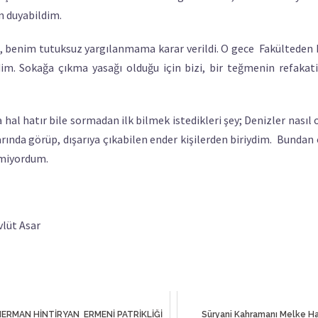
n duyabildim.
e, benim tutuksuz yargılanmama karar verildi. O gece Fakültede
ildim. Sokağa çıkma yasağı olduğu için bizi, bir teğmenin refakat
al hatır bile sormadan ilk bilmek istedikleri şey; Denizler nasıl 
larında görüp, dışarıya çıkabilen ender kişilerden biriydim. Bunda
emiyordum.
t Asar
ERMAN HİNTİRYAN ERMENİ PATRİKLİĞİ
Süryani Kahramanı Melke H