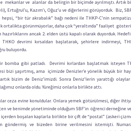
 mekanlar ve alanlar da belirgin bir biçimde ayrılmıştı. Artık b
eli), Ertuğrul’u, Kazım’ı, Oğuz’u ve diğerlerini görüyorduk. Biz, SB
 hepsi, “bir tür akrabalık” bağı nedeni ile THKP-C’nin sempatiz
ek ortalikta görünmüyorlar, daha çok “yeraltında” faaliyet gösteri
hazırlıklarını ancak 2. elden üstü kapalı olarak duyorduk. Hedefi
. THKO devrimi kırsaldan başlatarak, şehirlere indirmeyi, TH
ğru buluyordu.
bir bomba gibi patladı. Devrimi kırlardan başlatmak isteyen 
si bizi şaşırtmış, ama içimizde Denizler’e yönelik büyük bir hay
tık bizim de Deniz’imizdi. Sonra Deniz’lerin yarattığı olaylar 
ğımız onlarda oldu. Yüreğimiz onlarla birlikte attı.
ar ceza evine konuldular. Onlara yemek götürülmesi, diğer ihtiy
leten ve benimde yönetiminde olduğum SBF’in öğrenci derneğine ve
çerden boşalan kaplarla birlikte bir çift de “postal” (askeri çizm
yin göndermiş ve bizeden birine verilmesini istemişti. Numa