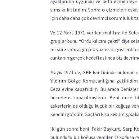
ayaklarıma uygundu ve belli etmemeye ç
sımsıkı kıstırdım. Sonra o çizmeleri esk
için daha daha çok devrimci sorumluluk t
Ve 12 Mart 1971 verilen muhtıra ile Sül
gruplar bunu “Ordu kılıcını çekti” diye sel
bir süre sonra gerçek yüzlerini gösterdile
cuntanın gerçek hedefi aslında biz devrimc
Mayıs 1971 de, SBF kantininde bulunan s
Yıldırım Bölge Komutanlığına getirildi
Ceza evine kapatıldım. Bu arada Denizler
hücrelere kapatılmışlardı. Beni önce b
askerlerin de olduğu küçük bir koğuşa ver
kendini gördüm. Saçları kısa kesilmiş, sa
Iki gün sonra beni Fakir Baykurt, Sarp Ko
bulunduğu bir koğuşa verdiler. O koğuşa g