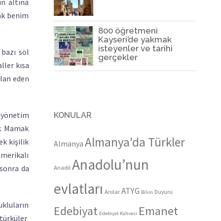
n altına
mak benim
800 öğretmeni
Kayseri’de yakmak
isteyenler ve tarihi
 bazı sol
gerçekler
ller kısa
ilan eden
kıyönetim
KONULAR
ak Mamak
Almanya'da Türkler
k kişilik
Almanya
merikalı
Anadolu’nun
 sonra da
Anadil
evlatları
ATYG
Anılar
Duyuru
Bilim
ukluların
Edebiyat
Emanet
Edebiyat Kahvesi
 türküler