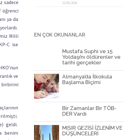
iz sadece
22/06/2026
F öğrenci
anı ya da
yorlardı.
EN ÇOK OKUNANLAR
miz Milli
KP-C ise
Mustafa Suphi ve 15
Yoldaşı’nı öldürenler ve
tarihi gerçekler
THKO’nun
ranlık ve
Almanya’da İlkokula
Başlama Biçimi
birbirini
açlarının
Bir Zamanlar Bir TÖB-
DER Vardı
rilmişti.
e) geldi.
MISIR GEZİSİ İZLENİM VE
ra benim
DÜŞÜNCELERİ