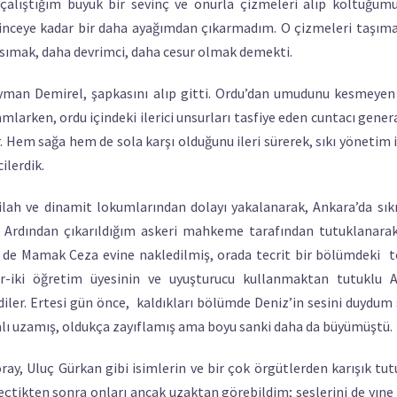
alıştığım büyük bir sevinç ve onurla çizmeleri alıp koltuğumu
itinceye kadar bir daha ayağımdan çıkarmadım. O çizmeleri taşı
asımak, daha devrimci, daha cesur olmak demekti.
eyman Demirel, şapkasını alıp gitti. Ordu’dan umudunu kesmeyen
amlarken, ordu içindeki ilerici unsurları tasfiye eden cuntacı genera
r. Hem sağa hem de sola karşı olduğunu ileri sürerek, sıkı yönetim 
ilerdik.
ilah ve dinamit lokumlarından dolayı yakalanarak, Ankara’da sı
m. Ardından çıkarıldığım askeri mahkeme tarafından tutuklanar
 de Mamak Ceza evine nakledilmiş, orada tecrit bir bölümdeki te
ir-iki öğretim üyesinin ve uyuşturucu kullanmaktan tutuklu A
diler. Ertesi gün önce, kaldıkları bölümde Deniz’in sesini duydum
kalı uzamış, oldukça zayıflamış ama boyu sanki daha da büyümüştü.
ray, Uluç Gürkan gibi isimlerin ve bir çok örgütlerden karışık tut
eçtikten sonra onları ancak uzaktan görebildim; seslerini de yıne