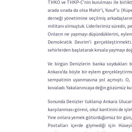
THKO ve THKP-C’nin kurulması ile birlikte
arada sırada da olsa Mahir’i, Yusuf’u (Küp
derneği yönetimine seçilmiş arkadaşların
militanı olmuştuk. Liderlerimiz süredir, p
Onların ne yapmayı düşündüklerini, eylem 
Demokratik Devrim’i gerçekleştirmekti
sehirlerden başlatarak kırsala yaymayı do
Ve birgün Denizlerin banka soydukları 
Ankara’da böyle bir eylem gerçekleştirme
sempatinin uyanmasına yol açmıştı. O, ar
kovaladı. Yakalanıncaya değin gözümüz kula
Sonunda Denizler tuklanıp Ankara Ulucanl
karşılanması görevi, okul kantinini de iş
Yine onlara yemek götürdüğümüz bir gün, i
Postalları içerde giymediği için Hüse