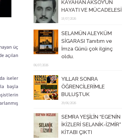
KAYAHAN AKSOY’UN
HAYATI VE MÜCADELESİ
18/07/2026
SELAMÜN ALEYKÜM
SİGARASI Tanıtım ve
lmayan üç
İmza Günü çok ilginç
de açılan
oldu.
06/07/2026
da iseler
YILLAR SONRA
la başla
ÖĞRENCİLERİMLE
BULUŞTUK
istlerin
yarlanmış
29/06/2026
SEMRA YEŞİL’İN “EGE’NİN
İKİZLERİ SELANİK-İZMİR”
KİTABI ÇIKTI