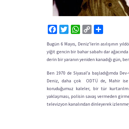
Facebook
Twitter
WhatsApp
Copy
Share
Link
Bugün 6 Mayıs, Deniz’lerin asılışının yı
yiğit gencin bir bahar sabahı dar ağacınd
derin bir yaranın yeniden kanadığı gün, be
Ben 1970 de Siyasal’a başladığımda Dev-Ge
Deniz, daha çok ODTÜ de, Mahir ise SB
koruduğumuz kaleler, bir tür kurtarılm
yaklaşması, polisin savaş vermeden girmes
televizyon kanalından dinleyerek izlenmeye