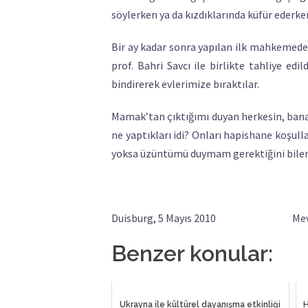
söylerken ya da kızdıklarında küfür ederke
Bir ay kadar sonra yapılan ilk mahkemed
prof. Bahri Savcı ile birlikte tahliye ed
bindirerek evlerimize bıraktılar.
Mamak’tan çıktığımı duyan herkesin, bana h
ne yaptıkları idi? Onları hapishane koşul
yoksa üzüntümü duymam gerektiğini bil
Duisburg, 5 Mayıs 2010 Mevlü
Benzer konular:
Ukrayna ile kültürel dayanışma etkinliği
H