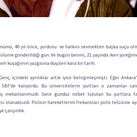
ldönümü, 40 yıl önce, yurdunu ve halkını sevmekten başka suçu o
a ölüme gönderildiği gün. Ve bugün benim, 21 yaşında iken yüreğim
nim kuşağımın yazgısına düşülen kara bir tarih.
nç içindeki ayrılıklar artık iyice belirginleşmişti. Eğer Ankara’
F’de kalıyordu. Bu üniversitelerin yurtları o zamanlar can
ış mekanlarımızdı. Gece gündüz nöbet tutulan bu yurtlara faş
i olanaksızdı. Polisin hareketlerini frekansları polis telsizine a
 çalışırdık.