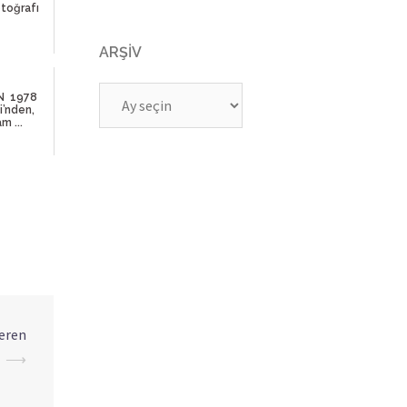
toğrafı
ARŞIV
Arşiv
N 1978
i’nden,
m ...
eren
⟶