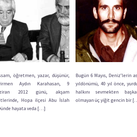
ssam, öğretmen, yazar, düşünür,
Bugün 6 Mayıs, Deniz’lerin as
virmen Aydın Karahasan, 9
yıldönümü, 40 yıl önce, yur
ziran 2012 günü, akşam
halkını sevmekten başk
tlerinde, Hopa ilçesi Abu İslah
olmayan üç yiğit gencin bir [
yünde hayata veda […]