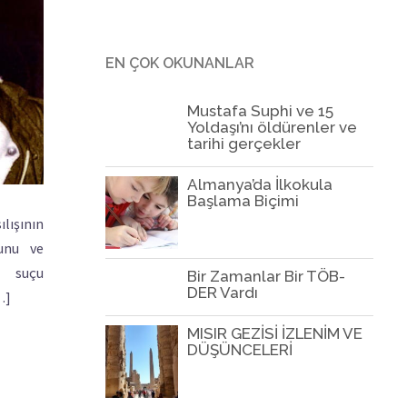
EN ÇOK OKUNANLAR
Mustafa Suphi ve 15
Yoldaşı’nı öldürenler ve
tarihi gerçekler
Almanya’da İlkokula
Başlama Biçimi
ılışının
dunu ve
a suçu
Bir Zamanlar Bir TÖB-
DER Vardı
…]
MISIR GEZİSİ İZLENİM VE
DÜŞÜNCELERİ