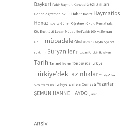
Baykurt
Gezi anıları
Fakir Baykurt Kahvesi
Haymatlos
Haber
Gönen öğretmen okulu
hasret
Honaz
Kemal Yalçın
Isparta Gönen Öğretmen Okulu
Köy Enstitüsü
Lozan Mübadilleri Vakfı 100. yıl Roman
mübadele
Okul
Ödülü
Seyfo
Siyaset
Osmanlı
Süryaniler
soykırım
Sırpazan Karekin Bekçiyan
Tarih
Türkiye
Tayland
Toplum
TÖB-DER
TÖS
Türkiye'deki azınlıklar
Türkiye'den
Yazarlar
Türkiye Ermeni Cemaati
Almanya'ya göç
ŞEMUN HANNE HAYDO
Şiirler
ARŞIV