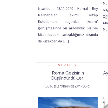
Me
İstanbul, 28.11.2020 Kemal Bey
bu
Merhabalar, Lakırdı Kitap
Oğ
Kulübü’nün bugünkü ‘zoom’
Ab
görüşmesinde bir aradaydık. Sizinle
Me
kitabınızdaki tanışıklığımız dışında
da -uzaktan da […]
GEZILER
Roma Gezisinin
Ay
Düşündürdükleri
14/04/2013
TARIHINDE YAYINLANDI