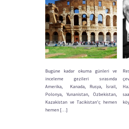
Bugüne kadar okuma günleri ve
Re
inceleme gezileri sırasında
çe
Amerika, Kanada, Rusya, İsrail,
Ha
Polonya, Yunanistan, Özbekistan,
saa
Kazakistan ve Tacikistan’ı; hemen
kö
hemen […]