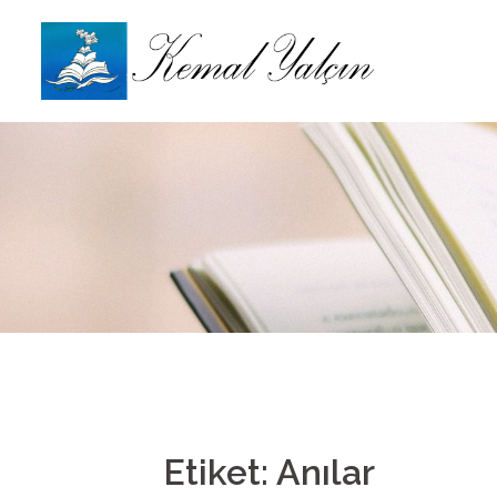
İçeriğe
atla
Etiket: Anılar