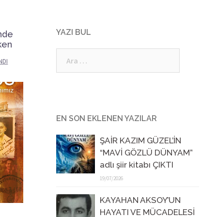
YAZI BUL
’nde
ken
Arama:
NDI
EN SON EKLENEN YAZILAR
ŞAİR KAZIM GÜZEL’İN
“MAVİ GÖZLÜ DÜNYAM”
adlı şiir kitabı ÇIKTI
19/07/2026
KAYAHAN AKSOY’UN
HAYATI VE MÜCADELESİ