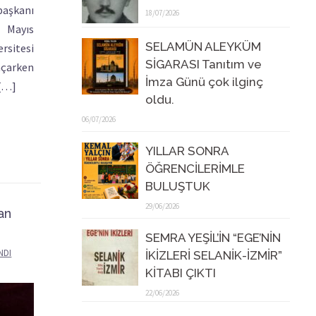
aşkanı
18/07/2026
 Mayıs
SELAMÜN ALEYKÜM
ersitesi
SİGARASI Tanıtım ve
açarken
İmza Günü çok ilginç
 […]
oldu.
06/07/2026
YILLAR SONRA
ÖĞRENCİLERİMLE
BULUŞTUK
29/06/2026
an
SEMRA YEŞİL’İN “EGE’NİN
NDI
İKİZLERİ SELANİK-İZMİR”
KİTABI ÇIKTI
22/06/2026