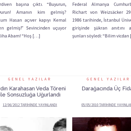
rdiven başına çıktı. “Buyurun,
Federal Almanya Cumhurb
yurun! Amanın kim gelmiş?
Richart von Weizsäcker 29
lum Hasan açıver kapıyı Kemal
1986 tarihinde, İstanbul Üniv
en gelmiş!” Sevincinden uçuyor
girişinde şükran anıtını 
liha Abam! “Hoş […]
şunları söyledi: “Bilim vicdan
GENEL YAZILAR
GENEL YAZILAR
dın Karahasan Veda Töreni
Darağacında Üç Fid
ile Sonsuzluğa Uğurlandı
12/06/2012
TARIHINDE YAYINLANDI
05/05/2010
TARIHINDE YAYINLA