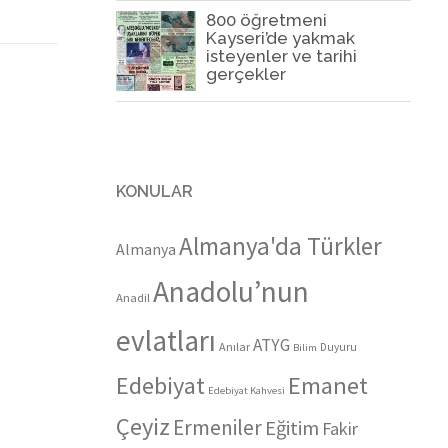
800 öğretmeni
Kayseri’de yakmak
isteyenler ve tarihi
gerçekler
KONULAR
Almanya'da Türkler
Almanya
Anadolu’nun
Anadil
evlatları
ATYG
Anılar
Duyuru
Bilim
Edebiyat
Emanet
Edebiyat Kahvesi
Çeyiz
Ermeniler
Eğitim
Fakir