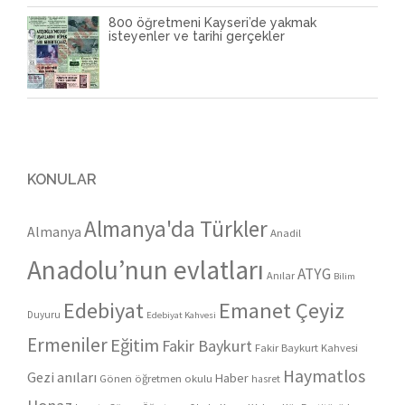
800 öğretmeni Kayseri’de yakmak
isteyenler ve tarihi gerçekler
KONULAR
Almanya'da Türkler
Almanya
Anadil
Anadolu’nun evlatları
ATYG
Anılar
Bilim
Edebiyat
Emanet Çeyiz
Duyuru
Edebiyat Kahvesi
Ermeniler
Eğitim
Fakir Baykurt
Fakir Baykurt Kahvesi
Haymatlos
Gezi anıları
Haber
Gönen öğretmen okulu
hasret