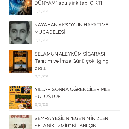
DÜNYAM” adlı şiir kitabı ÇIKTI
19/07/2026
KAYAHAN AKSOY’UN HAYATI VE
MÜCADELESİ
18/07/2026
SELAMÜN ALEYKÜM SİGARASI
Tanıtım ve İmza Günü çok ilginç
oldu.
06/07/2026
YILLAR SONRA ÖĞRENCİLERİMLE
BULUŞTUK
29/06/2026
SEMRA YEŞİL’İN “EGE’NİN İKİZLERİ
SELANİK-İZMİR” KİTABI ÇIKTI