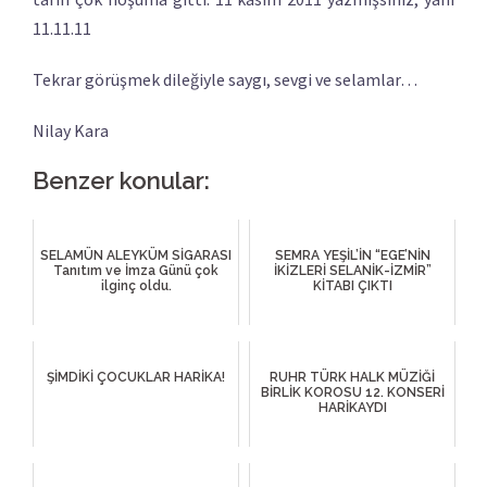
11.11.11
Tekrar görüşmek dileğiyle saygı, sevgi ve selamlar…
Nilay Kara
Benzer konular:
SELAMÜN ALEYKÜM SİGARASI
SEMRA YEŞİL’İN “EGE’NİN
Tanıtım ve İmza Günü çok
İKİZLERİ SELANİK-İZMİR”
ilginç oldu.
KİTABI ÇIKTI
ŞİMDİKİ ÇOCUKLAR HARİKA!
RUHR TÜRK HALK MÜZİĞİ
BİRLİK KOROSU 12. KONSERİ
HARİKAYDI