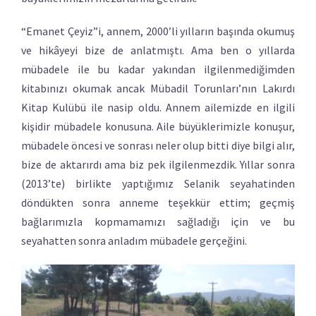
“Emanet Çeyiz”i, annem, 2000’li yılların başında okumuş
ve hikâyeyi bize de anlatmıştı. Ama ben o yıllarda
mübadele ile bu kadar yakından ilgilenmediğimden
kitabınızı okumak ancak Mübadil Torunları’nın Lakırdı
Kitap Kulübü ile nasip oldu. Annem ailemizde en ilgili
kişidir mübadele konusuna. Aile büyüklerimizle konuşur,
mübadele öncesi ve sonrası neler olup bitti diye bilgi alır,
bize de aktarırdı ama biz pek ilgilenmezdik. Yıllar sonra
(2013’te) birlikte yaptığımız Selanik seyahatinden
döndükten sonra anneme teşekkür ettim; geçmiş
bağlarımızla kopmamamızı sağladığı için ve bu
seyahatten sonra anladım mübadele gerçeğini.