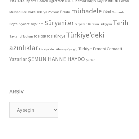
Honaz
Kemal Yalçın
Köy Enstitüsü
Lozan
Isparta Gönen Öğretmen Okulu
mübadele
Okul
Mübadilleri Vakfı 100. yıl Roman Ödülü
Osmanlı
Tarih
Süryaniler
Seyfo
Siyaset
soykırım
Sırpazan Karekin Bekçiyan
Türkiye'deki
Türkiye
Tayland
Toplum
TÖB-DER
TÖS
azınlıklar
Türkiye Ermeni Cemaati
Türkiye'den Almanya'ya göç
ŞEMUN HANNE HAYDO
Yazarlar
Şiirler
ARŞIV
Arşiv