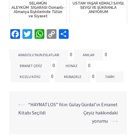
SELAMÜN
USTAM YAŞAR KEMAL’İ SAYGI,
ALEYKÜM SİGARASI Osmanlı-
SEVGİ VE ŞÜKRANLA
Almanya İlişkilerinde Tütün
ANIYORUM
ve Siyaset
Facebook
Twitter
WhatsApp
Copy
Share
Link
0
0
ANADOLU’NUN EVLATLARI
ANILAR
0
0
EMANET ÇEYIZ
HONAZ
0
0
KOZLU KÖYÜ
MÜBADELE
TARIH
⟵
“HAYMATLOS” Yılın
Gülay Gürdal’ın Emanet
Yazı
Kitabı Seçildi
Çeyiz hakkındaki
dolaşımı
yorumu
⟶