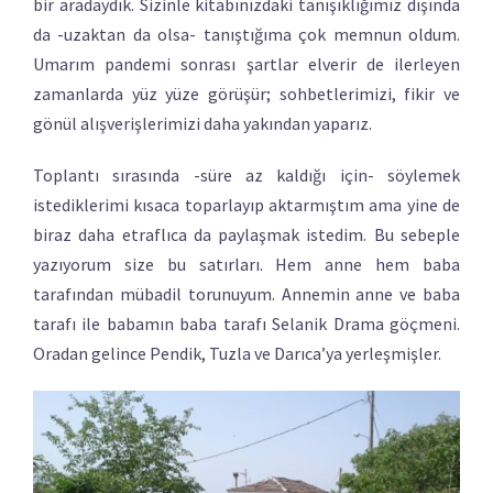
bir aradaydık. Sizinle kitabınızdaki tanışıklığımız dışında
da -uzaktan da olsa- tanıştığıma çok memnun oldum.
Umarım pandemi sonrası şartlar elverir de ilerleyen
zamanlarda yüz yüze görüşür; sohbetlerimizi, fikir ve
gönül alışverişlerimizi daha yakından yaparız.
Toplantı sırasında -süre az kaldığı için- söylemek
istediklerimi kısaca toparlayıp aktarmıştım ama yine de
biraz daha etraflıca da paylaşmak istedim. Bu sebeple
yazıyorum size bu satırları. Hem anne hem baba
tarafından mübadil torunuyum. Annemin anne ve baba
tarafı ile babamın baba tarafı Selanik Drama göçmeni.
Oradan gelince Pendik, Tuzla ve Darıca’ya yerleşmişler.