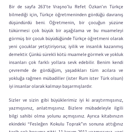
Bir de sayfa 263’te Vraşno’lu Refet Özkan’ın Türkçe
bilmediği için, Türkçe öğretmeninden gördüğü davranış
düşündürdü beni. Öğretmenin, bir çocuğun yüzüne
tükürmesi çok büyük bir aşağılama ve bu muameleyi
görmüş bir çocuk büyüdüğünde Türkçe öğretmeni olarak
yeni çocuklar yetiştiriyorsa; iyilik ve insanlık kazanmış
demektir. Çünkü sürekli kötü muamele görmek ve yokluk
insanları çok farklı yollara sevk edebilir. Benim kendi
çevremde de gördüğüm, yaşadıkları tüm acılara ve
yokluğa rağmen mübadiller (ister Rum ister Türk olsun)
iyi insanlar olarak kalmayı başarmışlardır.
Sizler ve sizin gibi büyüklerimiz iyi ki araştırmışsınız,
yazmışsınız, anlatmışsınız. Bizlere mübadeleyle ilgili
bilgi sahibi olma yolunu açmışsınız. Ayrıca kitabınızın
ekindeki “Fesleğen Kokulu Toprak”ın sonuna attığınız
tarih çok hoşuma gitti. 11 kasım 2011 yazmışsınız, yani