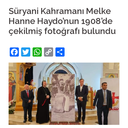
Süryani Kahramanı Melke
Hanne Haydo’nun 1908’de
çekilmiş fotoğrafı bulundu
Facebook
Twitter
WhatsApp
Copy
Share
Link