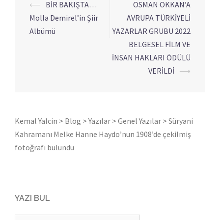
⟵
BİR BAKIŞTA…
OSMAN OKKAN’A
Yazı
Molla Demirel’in Şiir
AVRUPA TÜRKİYELİ
dolaşımı
Albümü
YAZARLAR GRUBU 2022
BELGESEL FİLM VE
İNSAN HAKLARI ÖDÜLÜ
VERİLDİ
⟶
Kemal Yalcin
>
Blog
>
Yazılar
>
Genel Yazılar
>
Süryani
Kahramanı Melke Hanne Haydo’nun 1908’de çekilmiş
fotoğrafı bulundu
YAZI BUL