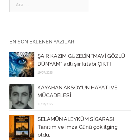
Arama:
EN SON EKLENEN YAZILAR
ŞAİR KAZIM GÜZEL’İN “MAVİ GÖZLÜ
DÜNYAM” adlı şiir kitabı ÇIKTI
19/07/2026
KAYAHAN AKSOY’UN HAYATI VE
MÜCADELESİ
18/07/2026
SELAMÜN ALEYKÜM SİGARASI
Tanıtım ve İmza Günü çok ilginç
oldu.