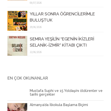
06/07/2026
YILLAR SONRA ÖĞRENCİLERİMLE
BULUŞTUK
29/06/2026
SEMRA YEŞİL’İN “EGE’NİN İKİZLERİ
SELANİK-İZMİR” KİTABI ÇIKTI
22/06/2026
EN ÇOK OKUNANLAR
Mustafa Suphi ve 15 Yoldaşı’nı öldürenler ve
tarihi gerçekler
Almanya’da İlkokula Başlama Biçimi