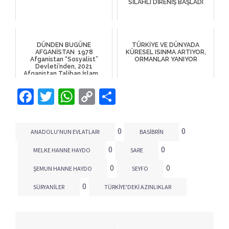
SİLAHLI DİRENİŞ BAŞLADI
DÜNDEN BUGÜNE
TÜRKİYE VE DÜNYADA
AFGANİSTAN 1978
KÜRESEL ISINMA ARTIYOR,
Afganistan “Sosyalist”
ORMANLAR YANIYOR
Devleti’nden, 2021
Afganistan Taliban İslam ...
Facebook
Twitter
WhatsApp
Copy
Share
Link
0
0
ANADOLU’NUN EVLATLARI
BASIBRIN
0
0
MELKE HANNE HAYDO
SARE
0
0
ŞEMUN HANNE HAYDO
SEYFO
0
SÜRYANILER
TÜRKIYE'DEKI AZINLIKLAR