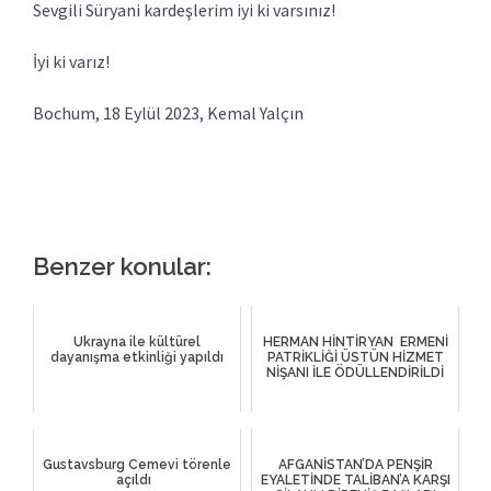
Sevgili Süryani kardeşlerim iyi ki varsınız!
İyi ki varız!
Bochum, 18 Eylül 2023, Kemal Yalçın
Benzer konular:
Ukrayna ile kültürel
HERMAN HİNTİRYAN ERMENİ
dayanışma etkinliği yapıldı
PATRİKLİĞİ ÜSTÜN HİZMET
NİŞANI İLE ÖDÜLLENDİRİLDİ
Gustavsburg Cemevi törenle
AFGANİSTAN’DA PENŞİR
açıldı
EYALETİNDE TALİBAN’A KARŞI