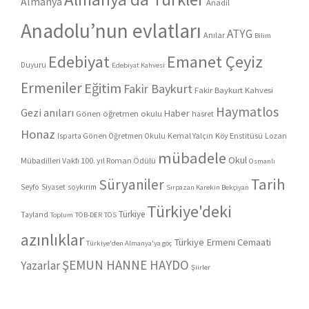
Almanya
Anadil
Anadolu’nun evlatları
ATYG
Anılar
Bilim
Edebiyat
Emanet Çeyiz
Duyuru
Edebiyat Kahvesi
Ermeniler
Eğitim
Fakir Baykurt
Fakir Baykurt Kahvesi
Haymatlos
Gezi anıları
Haber
Gönen öğretmen okulu
hasret
Honaz
Kemal Yalçın
Köy Enstitüsü
Lozan
Isparta Gönen Öğretmen Okulu
mübadele
Okul
Mübadilleri Vakfı 100. yıl Roman Ödülü
Osmanlı
Tarih
Süryaniler
Seyfo
Siyaset
soykırım
Sırpazan Karekin Bekçiyan
Türkiye'deki
Türkiye
Tayland
Toplum
TÖB-DER
TÖS
azınlıklar
Türkiye Ermeni Cemaati
Türkiye'den Almanya'ya göç
ŞEMUN HANNE HAYDO
Yazarlar
Şiirler