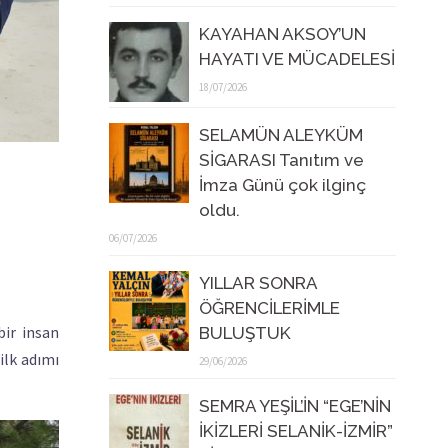
KAYAHAN AKSOY’UN
HAYATI VE MÜCADELESİ
18/07/2026
SELAMÜN ALEYKÜM
SİGARASI Tanıtım ve
İmza Günü çok ilginç
oldu.
06/07/2026
YILLAR SONRA
ÖĞRENCİLERİMLE
ir insan
BULUŞTUK
ilk adımı
29/06/2026
SEMRA YEŞİL’İN “EGE’NİN
İKİZLERİ SELANİK-İZMİR”