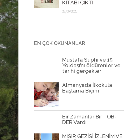
KİTABI ÇIKTI
22/06/2026
EN ÇOK OKUNANLAR
Mustafa Suphi ve 15
Yoldaşı’nı öldürenler ve
tarihi gerçekler
Almanya’da İlkokula
Başlama Biçimi
Bir Zamanlar Bir TÖB-
DER Vardı
MISIR GEZİSİ İZLENİM VE