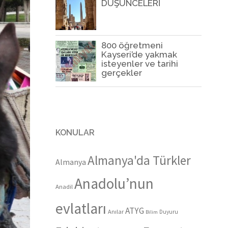
DÜŞÜNCELERİ
800 öğretmeni
Kayseri’de yakmak
isteyenler ve tarihi
gerçekler
KONULAR
Almanya'da Türkler
Almanya
Anadolu’nun
Anadil
evlatları
ATYG
Anılar
Duyuru
Bilim