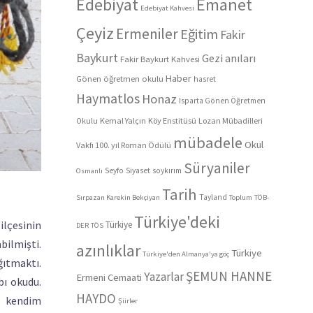
Edebiyat
Emanet
Edebiyat Kahvesi
Çeyiz
Ermeniler
Eğitim
Fakir
Baykurt
Gezi anıları
Fakir Baykurt Kahvesi
Haber
Gönen öğretmen okulu
hasret
Haymatlos
Honaz
Isparta Gönen Öğretmen
Kemal Yalçın
Köy Enstitüsü
Lozan Mübadilleri
Okulu
mübadele
Okul
Vakfı 100. yıl Roman Ödülü
Süryaniler
Seyfo
Siyaset
soykırım
Osmanlı
Tarih
Tayland
Sırpazan Karekin Bekçiyan
Toplum
TÖB-
Türkiye'deki
ilçesinin
Türkiye
DER
TÖS
bilmişti.
azınlıklar
Türkiye
Türkiye'den Almanya'ya göç
ıtmaktı.
ŞEMUN HANNE
Yazarlar
Ermeni Cemaati
bı okudu.
HAYDO
i kendim
Şiirler