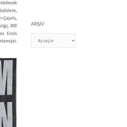
rebilecek
öylülere,
-Çayırlı,
ARŞIV
ilgi, 300
or. Ersin
Arşiv
lemişti.