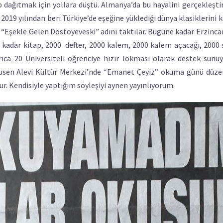
p dağıtmak için yollara düştü. Almanya’da bu hayalini gerçekleşti
019 yılından beri Türkiye’de eşeğine yüklediği dünya klasiklerini k
 “Eşekle Gelen Dostoyeveski” adını taktılar. Bugüne kadar Erzincan
kadar kitap, 2000 defter, 2000 kalem, 2000 kalem açacağı, 2000 s
ıca 20 Üniversiteli öğrenciye hızır lokması olarak destek sunuy
ausen Alevi Kültür Merkezi’nde “Emanet Çeyiz” okuma günü düzen
r. Kendisiyle yaptığım söyleşiyi aynen yayınlıyorum.