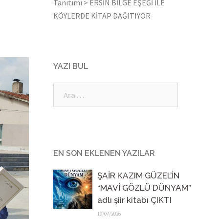
Tanıtımı
>
ERSİN BİLGE EŞEĞİ İLE
KÖYLERDE KİTAP DAĞITIYOR
YAZI BUL
Arama:
EN SON EKLENEN YAZILAR
ŞAİR KAZIM GÜZEL’İN
“MAVİ GÖZLÜ DÜNYAM”
adlı şiir kitabı ÇIKTI
19/07/2026