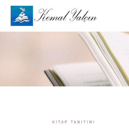
İçeriğe
atla
KITAP TANITIMI