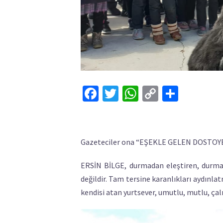
Facebook
Twitter
WhatsApp
Copy
Share
Link
Gazeteciler ona “EŞEKLE GELEN DOSTOYEVS
ERSİN BİLGE, durmadan eleştiren, durma
değildir. Tam tersine karanlıkları aydınla
kendisi atan yurtsever, umutlu, mutlu, çalı