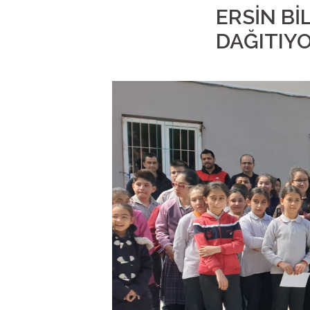
ERSİN Bİ
DAĞITIY