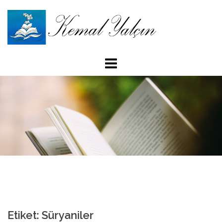
İçeriğe
atla
Etiket: Süryaniler