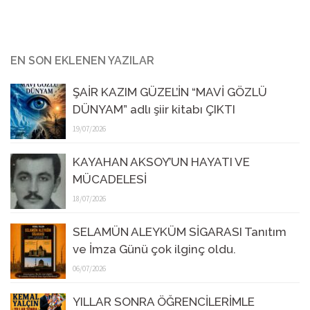
EN SON EKLENEN YAZILAR
ŞAİR KAZIM GÜZEL’İN “MAVİ GÖZLÜ
DÜNYAM” adlı şiir kitabı ÇIKTI
19/07/2026
KAYAHAN AKSOY’UN HAYATI VE
MÜCADELESİ
18/07/2026
SELAMÜN ALEYKÜM SİGARASI Tanıtım
ve İmza Günü çok ilginç oldu.
06/07/2026
YILLAR SONRA ÖĞRENCİLERİMLE