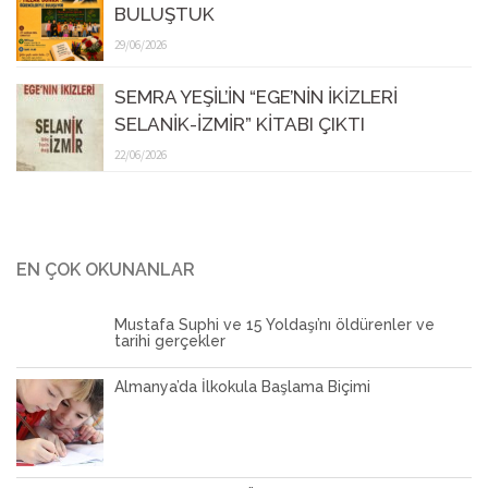
BULUŞTUK
29/06/2026
SEMRA YEŞİL’İN “EGE’NİN İKİZLERİ
SELANİK-İZMİR” KİTABI ÇIKTI
22/06/2026
EN ÇOK OKUNANLAR
Mustafa Suphi ve 15 Yoldaşı’nı öldürenler ve
tarihi gerçekler
Almanya’da İlkokula Başlama Biçimi