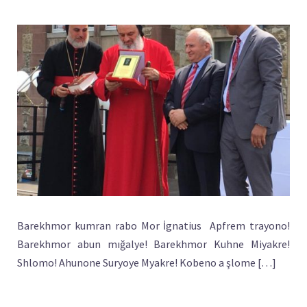
Barekhmor kumran rabo Mor İgnatius Apfrem trayono!
Barekhmor abun mığalye! Barekhmor Kuhne Miyakre!
Shlomo! Ahunone Suryoye Myakre! Kobeno a şlome […]