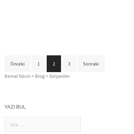
Yazı
Önceki
1
2
3
Sonraki
dolaşımı
Kemal Yalcin
>
Blog
>
Süryaniler
YAZI BUL
Arama: