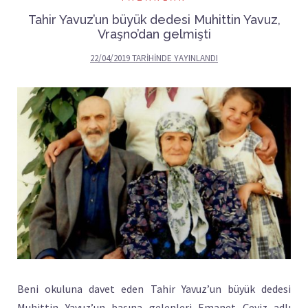
Tahir Yavuz’un büyük dedesi Muhittin Yavuz,
Vraşno’dan gelmişti
22/04/2019
TARIHINDE YAYINLANDI
Beni okuluna davet eden Tahir Yavuz’un büyük dedesi
Muhittin Yavuz’un başına gelenleri Emanet Çeyiz adlı