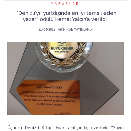
YAZARLAR
“Denizli’yi yurtdışında en iyi temsil eden
yazar” ödülü Kemal Yalçın’a verildi
21/04/2019
TARIHINDE YAYINLANDI
Üçüncü Denizli Kitap Fuarı açılışında, üzerinde “Sayın