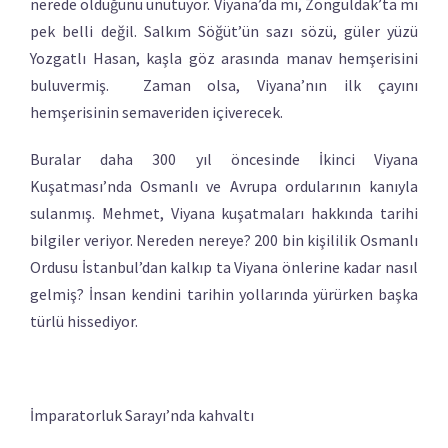
nerede olduğunu unutuyor. Viyana’da mı, Zonguldak’ta mı
pek belli değil. Salkım Söğüt’ün sazı sözü, güler yüzü
Yozgatlı Hasan, kaşla göz arasında manav hemşerisini
buluvermiş. Zaman olsa, Viyana’nın ilk çayını
hemşerisinin semaveriden içiverecek.
Buralar daha 300 yıl öncesinde İkinci Viyana
Kuşatması’nda Osmanlı ve Avrupa ordularının kanıyla
sulanmış. Mehmet, Viyana kuşatmaları hakkında tarihi
bilgiler veriyor. Nereden nereye? 200 bin kişililik Osmanlı
Ordusu İstanbul’dan kalkıp ta Viyana önlerine kadar nasıl
gelmiş? İnsan kendini tarihin yollarında yürürken başka
türlü hissediyor.
İmparatorluk Sarayı’nda kahvaltı