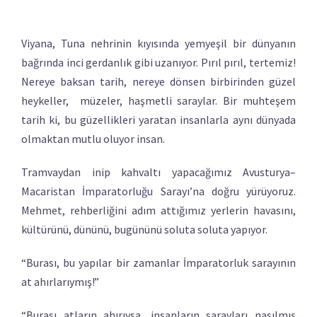
Viyana, Tuna nehrinin kıyısında yemyeşil bir dünyanın
bağrında inci gerdanlık gibi uzanıyor. Pırıl pırıl, tertemiz!
Nereye baksan tarih, nereye dönsen birbirinden güzel
heykeller, müzeler, haşmetli saraylar. Bir muhteşem
tarih ki, bu güzellikleri yaratan insanlarla aynı dünyada
olmaktan mutlu oluyor insan.
Tramvaydan inip kahvaltı yapacağımız Avusturya–
Macaristan İmparatorluğu Sarayı’na doğru yürüyoruz.
Mehmet, rehberliğini adım attığımız yerlerin havasını,
kültürünü, dününü, bugününü soluta soluta yapıyor.
“Burası, bu yapılar bir zamanlar İmparatorluk sarayının
at ahırlarıymış!”
“Burası atların ahırıysa, insanların sarayları nasılmış