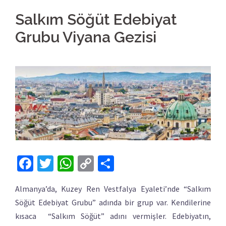
Salkım Söğüt Edebiyat
Grubu Viyana Gezisi
Facebook
Twitter
WhatsApp
Copy
Share
Link
Almanya’da, Kuzey Ren Vestfalya Eyaleti’nde “Salkım
Söğüt Edebiyat Grubu” adında bir grup var. Kendilerine
kısaca “Salkım Söğüt” adını vermişler. Edebiyatın,