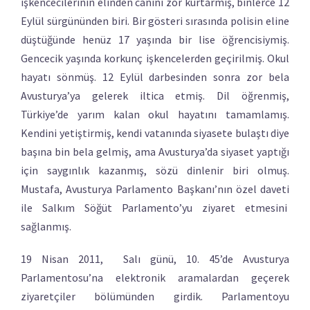
işkencecilerinin elinden canını zor kurtarmış, binlerce 12
Eylül sürgününden biri. Bir gösteri sırasında polisin eline
düştüğünde henüz 17 yaşında bir lise öğrencisiymiş.
Gencecik yaşında korkunç işkencelerden geçirilmiş. Okul
hayatı sönmüş. 12 Eylül darbesinden sonra zor bela
Avusturya’ya gelerek iltica etmiş. Dil öğrenmiş,
Türkiye’de yarım kalan okul hayatını tamamlamış.
Kendini yetiştirmiş, kendi vatanında siyasete bulaştı diye
başına bin bela gelmiş, ama Avusturya’da siyaset yaptığı
için saygınlık kazanmış, sözü dinlenir biri olmuş.
Mustafa, Avusturya Parlamento Başkanı’nın özel daveti
ile Salkım Söğüt Parlamento’yu ziyaret etmesini
sağlanmış.
19 Nisan 2011, Salı günü, 10. 45’de Avusturya
Parlamentosu’na elektronik aramalardan geçerek
ziyaretçiler bölümünden girdik. Parlamentoyu