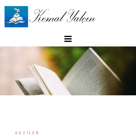
İçeriğe
atla
GEZILER