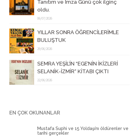
Tanıtım ve İmza Günü çok ilginç
oldu.
06/07/2026
YILLAR SONRA ÖĞRENCİLERİMLE
BULUŞTUK
29/06/2026
SEMRA YEŞİL’İN “EGE’NİN İKİZLERİ
SELANİK-İZMİR” KİTABI ÇIKTI
22/06/2026
EN ÇOK OKUNANLAR
Mustafa Suphi ve 15 Yoldaşı’nı öldürenler ve
tarihi gerçekler