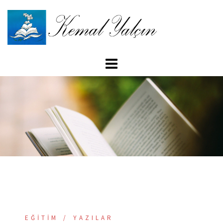
İçeriğe
atla
EĞITIM
YAZILAR