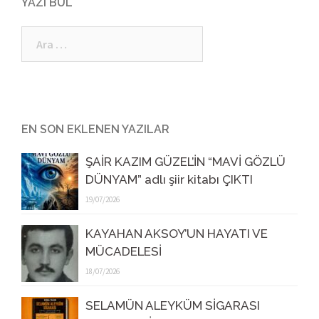
YAZI BUL
Arama:
EN SON EKLENEN YAZILAR
ŞAİR KAZIM GÜZEL’İN “MAVİ GÖZLÜ
DÜNYAM” adlı şiir kitabı ÇIKTI
19/07/2026
KAYAHAN AKSOY’UN HAYATI VE
MÜCADELESİ
18/07/2026
SELAMÜN ALEYKÜM SİGARASI