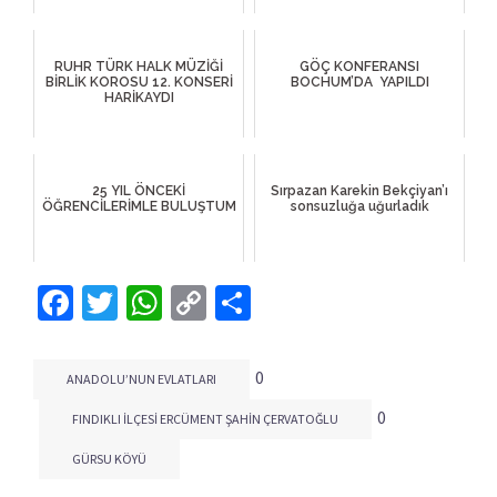
RUHR TÜRK HALK MÜZİĞİ
GÖÇ KONFERANSI
BİRLİK KOROSU 12. KONSERİ
BOCHUM’DA YAPILDI
HARİKAYDI
25 YIL ÖNCEKİ
Sırpazan Karekin Bekçiyan’ı
ÖĞRENCİLERİMLE BULUŞTUM
sonsuzluğa uğurladık
Facebook
Twitter
WhatsApp
Copy
Share
Link
0
ANADOLU’NUN EVLATLARI
0
FINDIKLI ILÇESI ERCÜMENT ŞAHIN ÇERVATOĞLU
GÜRSU KÖYÜ