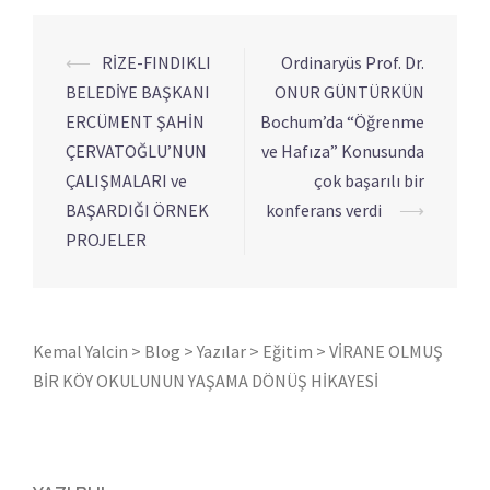
⟵
RİZE-FINDIKLI
Ordinaryüs Prof. Dr.
Yazı
BELEDİYE BAŞKANI
ONUR GÜNTÜRKÜN
dolaşımı
ERCÜMENT ŞAHİN
Bochum’da “Öğrenme
ÇERVATOĞLU’NUN
ve Hafıza” Konusunda
ÇALIŞMALARI ve
çok başarılı bir
BAŞARDIĞI ÖRNEK
konferans verdi
⟶
PROJELER
Kemal Yalcin
>
Blog
>
Yazılar
>
Eğitim
>
VİRANE OLMUŞ
BİR KÖY OKULUNUN YAŞAMA DÖNÜŞ HİKAYESİ