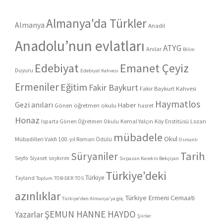
Almanya'da Türkler
Almanya
Anadil
Anadolu’nun evlatları
ATYG
Anılar
Bilim
Edebiyat
Emanet Çeyiz
Duyuru
Edebiyat Kahvesi
Ermeniler
Eğitim
Fakir Baykurt
Fakir Baykurt Kahvesi
Haymatlos
Gezi anıları
Haber
Gönen öğretmen okulu
hasret
Honaz
Kemal Yalçın
Köy Enstitüsü
Lozan
Isparta Gönen Öğretmen Okulu
mübadele
Okul
Mübadilleri Vakfı 100. yıl Roman Ödülü
Osmanlı
Tarih
Süryaniler
Seyfo
Siyaset
soykırım
Sırpazan Karekin Bekçiyan
Türkiye'deki
Türkiye
Tayland
Toplum
TÖB-DER
TÖS
azınlıklar
Türkiye Ermeni Cemaati
Türkiye'den Almanya'ya göç
ŞEMUN HANNE HAYDO
Yazarlar
Şiirler