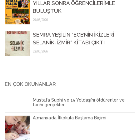
YILLAR SONRA ÖĞRENCİLERİMLE
BULUŞTUK
29/06/2026
SEMRA YEŞİL’İN “EGE’NİN İKİZLERİ
SELANİK-İZMİR” KİTABI ÇIKTI
22/06/2026
EN ÇOK OKUNANLAR
Mustafa Suphi ve 15 Yoldaşı’nı öldürenler ve
tarihi gerçekler
Almanya’da İlkokula Başlama Biçimi