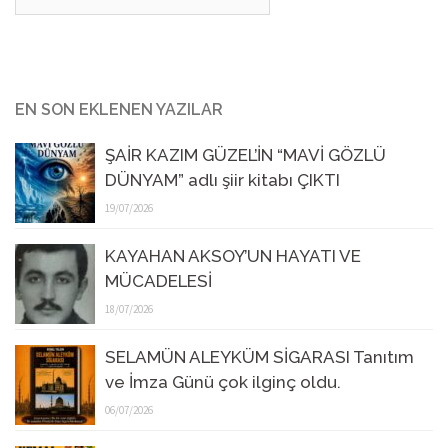
EN SON EKLENEN YAZILAR
ŞAİR KAZIM GÜZEL’İN “MAVİ GÖZLÜ
DÜNYAM” adlı şiir kitabı ÇIKTI
19/07/2026
KAYAHAN AKSOY’UN HAYATI VE
MÜCADELESİ
18/07/2026
SELAMÜN ALEYKÜM SİGARASI Tanıtım
ve İmza Günü çok ilginç oldu.
06/07/2026