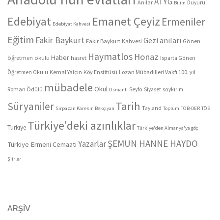
ATYG
Anılar
Duyuru
Bilim
Edebiyat
Emanet Çeyiz
Ermeniler
Edebiyat Kahvesi
Eğitim
Fakir Baykurt
Gezi anıları
Fakir Baykurt Kahvesi
Gönen
Haymatlos
Honaz
Haber
öğretmen okulu
hasret
Isparta Gönen
Kemal Yalçın
Köy Enstitüsü
Lozan Mübadilleri Vakfı 100. yıl
Öğretmen Okulu
mübadele
Okul
Roman Ödülü
Seyfo
Siyaset
soykırım
Osmanlı
Tarih
Süryaniler
Tayland
Sırpazan Karekin Bekçiyan
Toplum
TÖB-DER
TÖS
Türkiye'deki azınlıklar
Türkiye
Türkiye'den Almanya'ya göç
ŞEMUN HANNE HAYDO
Yazarlar
Türkiye Ermeni Cemaati
Şiirler
ARŞIV