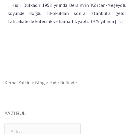
Hıdır Dulkadir 1952 yılında Dersim’in Körtan-Meşeyolu
köyünde doğdu. İlkokuldan sonra İstanbul’a geldi.
Tahtakale’de küfecilik ve hamallık yaptı. 1979 yılında […]
Kemal Yalcin
>
Blog
>
Hıdır Dulkadir
YAZI BUL
Arama: