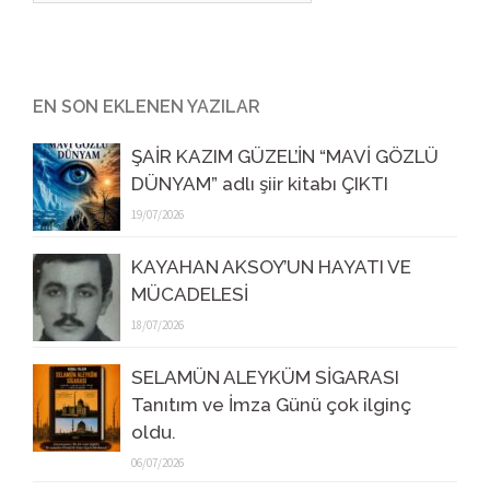
EN SON EKLENEN YAZILAR
ŞAİR KAZIM GÜZEL’İN “MAVİ GÖZLÜ
DÜNYAM” adlı şiir kitabı ÇIKTI
19/07/2026
KAYAHAN AKSOY’UN HAYATI VE
MÜCADELESİ
18/07/2026
SELAMÜN ALEYKÜM SİGARASI
Tanıtım ve İmza Günü çok ilginç
oldu.
06/07/2026