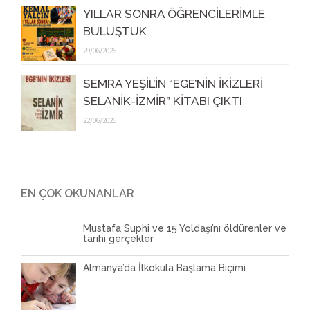
YILLAR SONRA ÖĞRENCİLERİMLE
BULUŞTUK
29/06/2026
SEMRA YEŞİL’İN “EGE’NİN İKİZLERİ
SELANİK-İZMİR” KİTABI ÇIKTI
22/06/2026
EN ÇOK OKUNANLAR
Mustafa Suphi ve 15 Yoldaşı’nı öldürenler ve
tarihi gerçekler
Almanya’da İlkokula Başlama Biçimi