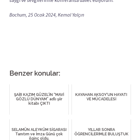
Bochum, 25 Ocak 2024, Kemal Yalçın
Benzer konular:
ŞAİR KAZIM GÜZEL’İN “MAVİ
KAYAHAN AKSOY'UN HAYATI
GÖZLÜ DÜNYAM” adlı şiir
VE MÜCADELESİ
kitabı ÇIKTI
SELAMÜN ALEYKÜM SİGARASI
YILLAR SONRA
Tanıtım ve İmza Günü çok
ÖĞRENCİLERİMLE BULUŞTUK
ilginç oldu.