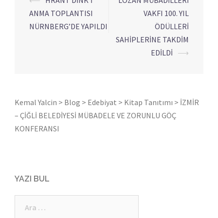
Yazı
ANMA TOPLANTISI
VAKFI 100. YIL
dolaşımı
NÜRNBERG’DE YAPILDI
ÖDÜLLERİ
SAHİPLERİNE TAKDİM
EDİLDİ
⟶
Kemal Yalcin
>
Blog
>
Edebiyat
>
Kitap Tanıtımı
>
İZMİR
– ÇİĞLİ BELEDİYESİ MÜBADELE VE ZORUNLU GÖÇ
KONFERANSI
YAZI BUL
Arama: