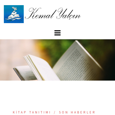
İçeriğe
atla
KITAP TANITIMI
SON HABERLER