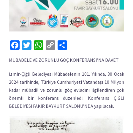
Facebook
Twitter
WhatsApp
Copy
Share
Link
MÜBADELE VE ZORUNLU GÖÇ KONFERANSI’NA DAVET
İzmir-Çiğli Belediyesi Mübadelenin 101. Yılında, 30 Ocak
2024 tarihinde, Türkiye Cumhuriyeti Vatandaşı 10 Milyon
kadar mübadil ve zorunlu göç evladını ilgilendiren çok
önemli bir konferans düzenledi. Konferans ÇİĞLİ
BELEDİYESİ FAKİR BAYKURT SALONU’NDA yapılacak.