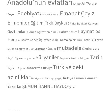
Anadolu’nun evlatları
ATYG
Anılar
Bilim
Edebiyat
Emanet Çeyiz
Duyuru
Edebiyat Kahvesi
Ermeniler
Eğitim
Fakir Baykurt
Fakir Baykurt Kahvesi
Haymatlos
Gezi anıları
Haber
Gönen öğretmen okulu
hasret
Honaz
Kemal Yalçın
Köy Enstitüsü
Lozan
Isparta Gönen Öğretmen Okulu
mübadele
Okul
Mübadilleri Vakfı 100. yıl Roman Ödülü
Osmanlı
Tarih
Süryaniler
Seyfo
Siyaset
soykırım
Sırpazan Karekin Bekçiyan
Türkiye'deki
Türkiye
Tayland
Toplum
TÖB-DER
TÖS
azınlıklar
Türkiye Ermeni Cemaati
Türkiye'den Almanya'ya göç
ŞEMUN HANNE HAYDO
Yazarlar
Şiirler