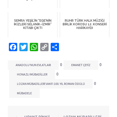
SEMRA YEŞİL’İN “EGE’NİN
RUHR TÜRK HALK MÜZİĞİ
İKİZLERİ SELANİK-İZMİR”
BİRLİK KOROSU 12. KONSERİ
KİTABI ÇIKTI
HARİKAYDI
Facebook
Twitter
WhatsApp
Copy
Share
Link
0
0
ANADOLU’NUN EVLATLARI
EMANET ÇEYIZ
0
HONAZLI MÜBADILLER
0
LOZAN MÜBADILLERI VAKFI 100. YIL ROMAN ÖDÜLÜ
MÜBADELE
⟵
HRANT DİNK’İ
LOZAN MÜBADİLLERİ