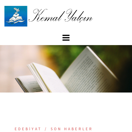
İçeriğe
atla
EDEBIYAT
SON HABERLER