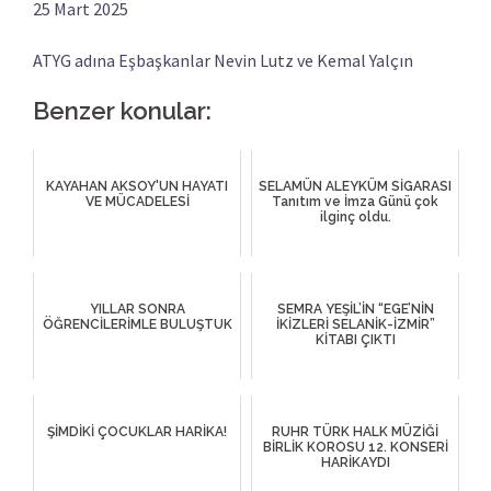
25 Mart 2025
ATYG adına Eşbaşkanlar Nevin Lutz ve Kemal Yalçın
Benzer konular:
KAYAHAN AKSOY'UN HAYATI
SELAMÜN ALEYKÜM SİGARASI
VE MÜCADELESİ
Tanıtım ve İmza Günü çok
ilginç oldu.
YILLAR SONRA
SEMRA YEŞİL’İN “EGE’NİN
ÖĞRENCİLERİMLE BULUŞTUK
İKİZLERİ SELANİK-İZMİR”
KİTABI ÇIKTI
ŞİMDİKİ ÇOCUKLAR HARİKA!
RUHR TÜRK HALK MÜZİĞİ
BİRLİK KOROSU 12. KONSERİ
HARİKAYDI