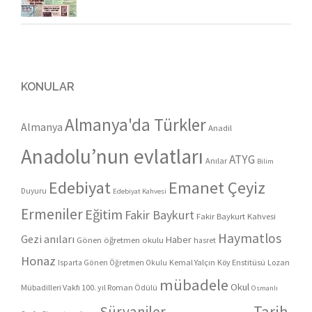
KONULAR
Almanya'da Türkler
Almanya
Anadil
Anadolu’nun evlatları
ATYG
Anılar
Bilim
Edebiyat
Emanet Çeyiz
Duyuru
Edebiyat Kahvesi
Ermeniler
Eğitim
Fakir Baykurt
Fakir Baykurt Kahvesi
Haymatlos
Gezi anıları
Haber
Gönen öğretmen okulu
hasret
Honaz
Kemal Yalçın
Köy Enstitüsü
Lozan
Isparta Gönen Öğretmen Okulu
mübadele
Okul
Mübadilleri Vakfı 100. yıl Roman Ödülü
Osmanlı
Tarih
Süryaniler