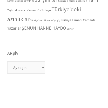
Seyfo
Siyaset
soykırım
Sırpazan Karekin Bekçiyan
Türkiye'deki
Türkiye
Tayland
Toplum
TÖB-DER
TÖS
azınlıklar
Türkiye Ermeni Cemaati
Türkiye'den Almanya'ya göç
ŞEMUN HANNE HAYDO
Yazarlar
Şiirler
ARŞIV
Arşiv