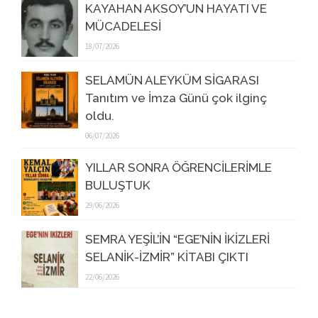
KAYAHAN AKSOY’UN HAYATI VE
MÜCADELESİ
18/07/2026
SELAMÜN ALEYKÜM SİGARASI
Tanıtım ve İmza Günü çok ilginç
oldu.
06/07/2026
YILLAR SONRA ÖĞRENCİLERİMLE
BULUŞTUK
29/06/2026
SEMRA YEŞİL’İN “EGE’NİN İKİZLERİ
SELANİK-İZMİR” KİTABI ÇIKTI
22/06/2026