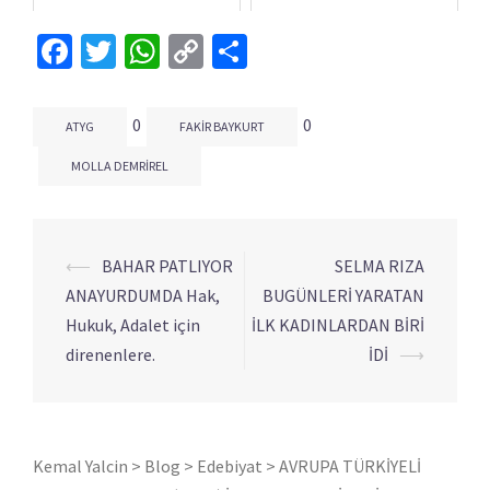
Facebook
Twitter
WhatsApp
Copy
Share
Link
0
0
ATYG
FAKIR BAYKURT
MOLLA DEMRIREL
⟵
BAHAR PATLIYOR
SELMA RIZA
Yazı
ANAYURDUMDA Hak,
BUGÜNLERİ YARATAN
dolaşımı
Hukuk, Adalet için
İLK KADINLARDAN BİRİ
direnenlere.
İDİ
⟶
Kemal Yalcin
>
Blog
>
Edebiyat
>
AVRUPA TÜRKİYELİ