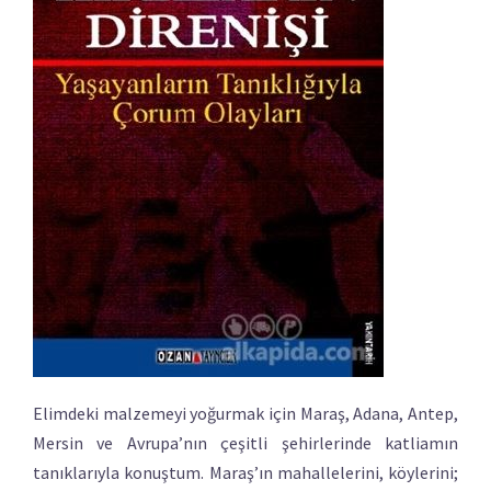
Elimdeki malzemeyi yoğurmak için Maraş, Adana, Antep,
Mersin ve Avrupa’nın çeşitli şehirlerinde katliamın
tanıklarıyla konuştum. Maraş’ın mahallelerini, köylerini;