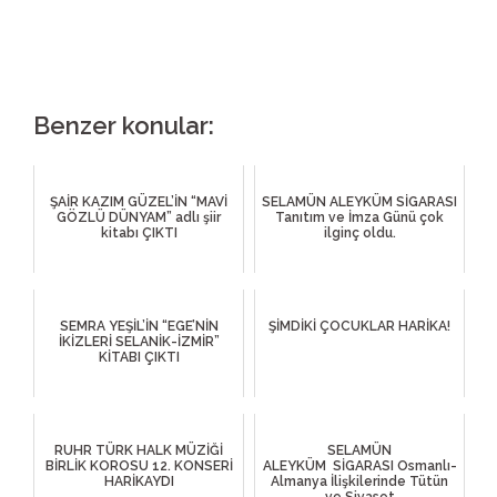
Benzer konular:
ŞAİR KAZIM GÜZEL’İN “MAVİ
SELAMÜN ALEYKÜM SİGARASI
GÖZLÜ DÜNYAM” adlı şiir
Tanıtım ve İmza Günü çok
kitabı ÇIKTI
ilginç oldu.
SEMRA YEŞİL’İN “EGE’NİN
ŞİMDİKİ ÇOCUKLAR HARİKA!
İKİZLERİ SELANİK-İZMİR”
KİTABI ÇIKTI
RUHR TÜRK HALK MÜZİĞİ
SELAMÜN
BİRLİK KOROSU 12. KONSERİ
ALEYKÜM SİGARASI Osmanlı-
HARİKAYDI
Almanya İlişkilerinde Tütün