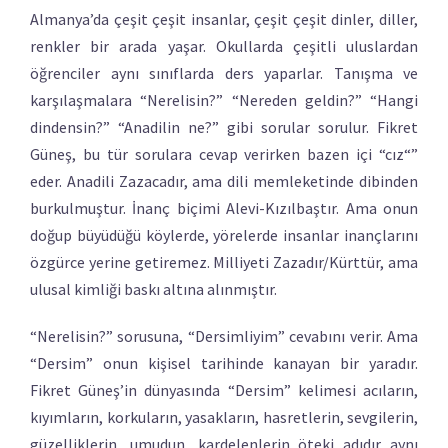
Almanya’da çeşit çeşit insanlar, çeşit çeşit dinler, diller,
renkler bir arada yaşar. Okullarda çeşitli uluslardan
öğrenciler aynı sınıflarda ders yaparlar. Tanışma ve
karşılaşmalara “Nerelisin?” “Nereden geldin?” “Hangi
dindensin?” “Anadilin ne?” gibi sorular sorulur. Fikret
Güneş, bu tür sorulara cevap verirken bazen içi “cız“”
eder. Anadili Zazacadır, ama dili memleketinde dibinden
burkulmuştur. İnanç biçimi Alevi-Kızılbaştır. Ama onun
doğup büyüdüğü köylerde, yörelerde insanlar inançlarını
özgürce yerine getiremez. Milliyeti Zazadır/Kürttür, ama
ulusal kimliği baskı altına alınmıştır.
“Nerelisin?” sorusuna, “Dersimliyim” cevabını verir. Ama
“Dersim” onun kişisel tarihinde kanayan bir yaradır.
Fikret Güneş’in dünyasında “Dersim” kelimesi acıların,
kıyımların, korkuların, yasakların, hasretlerin, sevgilerin,
güzelliklerin, umudun, kardelenlerin öteki adıdır aynı