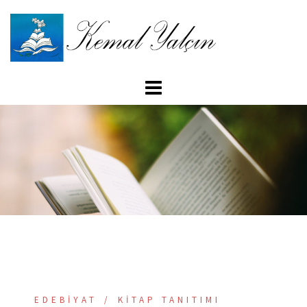
İçeriğe
atla
EDEBIYAT
KITAP TANITIMI