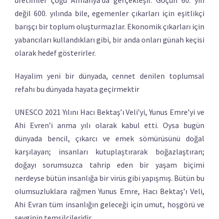
üretimler çoğu Almanya’da gerçekleşir. Göçün 60. yılı
değil 600. yılında bile, egemenler çıkarları için eşitlikçi
barışçı bir toplum oluşturmazlar. Ekonomik çıkarları için
yabancıları kullandıkları gibi, bir anda onları günah keçisi
olarak hedef gösterirler.
Hayalim yeni bir dünyada, cennet denilen toplumsal
refahı bu dünyada hayata geçirmektir
UNESCO 2021 Yılını Hacı Bektaş’ı Veli’yi, Yunus Emre’yi ve
Ahi Evren’i anma yılı olarak kabul etti. Oysa bugün
dünyada bencil, çıkarcı ve emek sömürüsünü doğal
karşılayan; insanları kutuplaştırarak boğazlaştıran;
doğayı sorumsuzca tahrip eden bir yaşam biçimi
nerdeyse bütün insanlığa bir virüs gibi yapışmış. Bütün bu
olumsuzluklara rağmen Yunus Emre, Hacı Bektaş’ı Veli,
Ahi Evran tüm insanlığın geleceği için umut, hoşgörü ve
sevginin temsilcileridir.