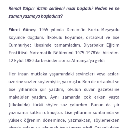
Kemal Yalçın: Yazım serüveni nasıl başladı? Neden ve ne
zaman yazmaya başladınız?
Fikret Güneş:
1955 yılında Dersim’in Kortu-Meşeyolu
köyünde doğdum. İlkokulu köyümde, ortaokul ve lise
Cumhuriyet lisesinde tamamladım. Diyarbakır Eğitim
Enstitüsü Matematik Bölümünü 1975-1978’de bitirdim.
12 Eylül 1980 darbesinden sonra Almanya’ya geldi.
Her insan mutlaka yaşamındaki sevinçleri veya acıları
üzerine sözler söylemiştir, yazmıştır. Ben de ortaokul ve
lise yıllarında şiir yazdım, okulun duvar gazetesine
makaleler yazdım. Aynı zamanda çok erken yaşta
(ilkokulda) türkü söyler saz çalardım. Bunun da şiir
yazmama katkısı olmuştur. Lise yıllarının sonlarında ve
yüksek öğrenim döneminde, yazmaktan, söylemekten
ziyade eylem ve okumak hayatımıza girdi. Ortaokuldan