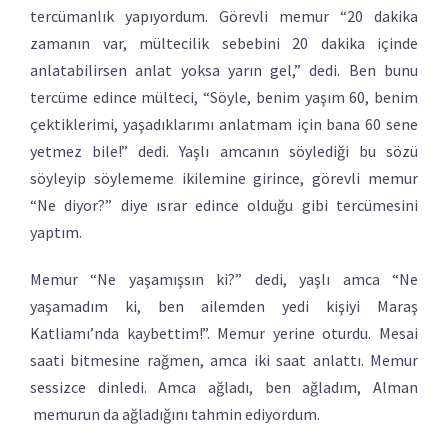
tercümanlık yapıyordum. Görevli memur “20 dakika
zamanın var, mültecilik sebebini 20 dakika içinde
anlatabilirsen anlat yoksa yarın gel,” dedi. Ben bunu
tercüme edince mülteci, “Söyle, benim yaşım 60, benim
çektiklerimi, yaşadıklarımı anlatmam için bana 60 sene
yetmez bile!” dedi. Yaşlı amcanın söylediği bu sözü
söyleyip söylememe ikilemine girince, görevli memur
“Ne diyor?” diye ısrar edince olduğu gibi tercümesini
yaptım.
Memur “Ne yaşamışsın ki?” dedi, yaşlı amca “Ne
yaşamadım ki, ben ailemden yedi kişiyi Maraş
Katliamı’nda kaybettim!”. Memur yerine oturdu. Mesai
saati bitmesine rağmen, amca iki saat anlattı. Memur
sessizce dinledi. Amca ağladı, ben ağladım, Alman
memurun da ağladığını tahmin ediyordum.