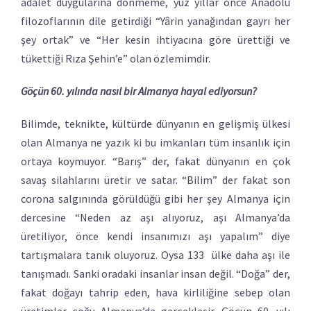
adalet duygularına dönmeme, yüz yıllar önce Anadolu
filozoflarının dile getirdiği “Yârin yanağından gayrı her
şey ortak” ve “Her kesin ihtiyacına göre ürettiği ve
tükettiği Rıza Şehin’e” olan özlemimdir.
Göçün 60. yılında nasıl bir Almanya hayal ediyorsun?
Bilimde, teknikte, kültürde dünyanın en gelişmiş ülkesi
olan Almanya ne yazık ki bu imkanları tüm insanlık için
ortaya koymuyor. “Barış” der, fakat dünyanın en çok
savaş silahlarını üretir ve satar. “Bilim” der fakat son
corona salgınında görüldüğü gibi her şey Almanya için
dercesine “Neden az aşı alıyoruz, aşı Almanya’da
üretiliyor, önce kendi insanımızı aşı yapalım” diye
tartışmalara tanık oluyoruz. Oysa 133 ülke daha aşı ile
tanışmadı. Sanki oradaki insanlar insan değil. “Doğa” der,
fakat doğayı tahrip eden, hava kirliliğine sebep olan