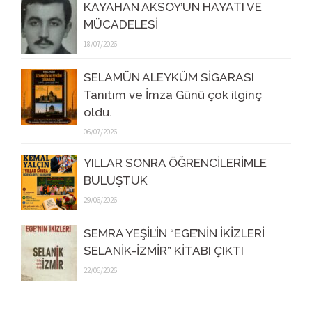
KAYAHAN AKSOY’UN HAYATI VE
MÜCADELESİ
18/07/2026
SELAMÜN ALEYKÜM SİGARASI
Tanıtım ve İmza Günü çok ilginç
oldu.
06/07/2026
YILLAR SONRA ÖĞRENCİLERİMLE
BULUŞTUK
29/06/2026
SEMRA YEŞİL’İN “EGE’NİN İKİZLERİ
SELANİK-İZMİR” KİTABI ÇIKTI
22/06/2026