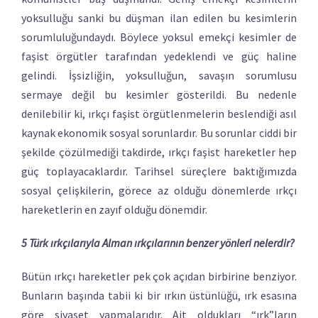
yoksulluğu sanki bu düşman ilan edilen bu kesimlerin
sorumluluğundaydı. Böylece yoksul emekçi kesimler de
faşist örgütler tarafından yedeklendi ve güç haline
gelindi. İşsizliğin, yoksulluğun, savaşın sorumlusu
sermaye değil bu kesimler gösterildi. Bu nedenle
denilebilir ki, ırkçı faşist örgütlenmelerin beslendiği asıl
kaynak ekonomik sosyal sorunlardır. Bu sorunlar ciddi bir
şekilde çözülmediği takdirde, ırkçı faşist hareketler hep
güç toplayacaklardır. Tarihsel süreçlere baktığımızda
sosyal çelişkilerin, görece az olduğu dönemlerde ırkçı
hareketlerin en zayıf olduğu dönemdir.
5 Türk ırkçılarıyla Alman ırkçılarının benzer yönleri nelerdir?
Bütün ırkçı hareketler pek çok açıdan birbirine benziyor.
Bunların başında tabii ki bir ırkın üstünlüğü, ırk esasına
göre siyaset yapmalarıdır. Ait oldukları “ırk”ların