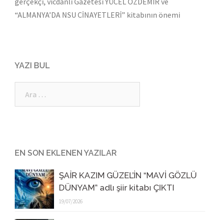
gerçekçi, vicdanlı Gazetesi YÜCEL ÖZDEMİR ve
“ALMANYA’DA NSU CİNAYETLERİ” kitabının önemi
YAZI BUL
Arama:
EN SON EKLENEN YAZILAR
ŞAİR KAZIM GÜZEL’İN “MAVİ GÖZLÜ
DÜNYAM” adlı şiir kitabı ÇIKTI
19/07/2026