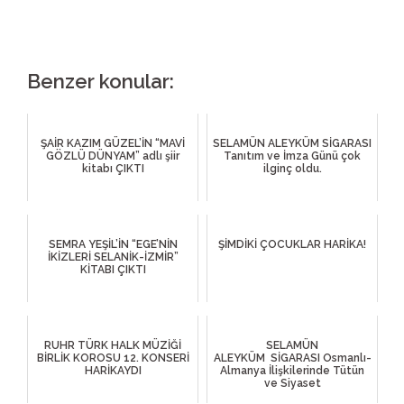
Benzer konular:
ŞAİR KAZIM GÜZEL’İN “MAVİ
SELAMÜN ALEYKÜM SİGARASI
GÖZLÜ DÜNYAM” adlı şiir
Tanıtım ve İmza Günü çok
kitabı ÇIKTI
ilginç oldu.
SEMRA YEŞİL’İN “EGE’NİN
ŞİMDİKİ ÇOCUKLAR HARİKA!
İKİZLERİ SELANİK-İZMİR”
KİTABI ÇIKTI
RUHR TÜRK HALK MÜZİĞİ
SELAMÜN
BİRLİK KOROSU 12. KONSERİ
ALEYKÜM SİGARASI Osmanlı-
HARİKAYDI
Almanya İlişkilerinde Tütün
ve Siyaset