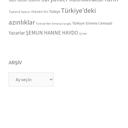
Seyfo
Siyaset
soykırım
Sırpazan Karekin Bekçiyan
Türkiye'deki
Türkiye
Tayland
Toplum
TÖB-DER
TÖS
azınlıklar
Türkiye Ermeni Cemaati
Türkiye'den Almanya'ya göç
ŞEMUN HANNE HAYDO
Yazarlar
Şiirler
ARŞIV
Arşiv