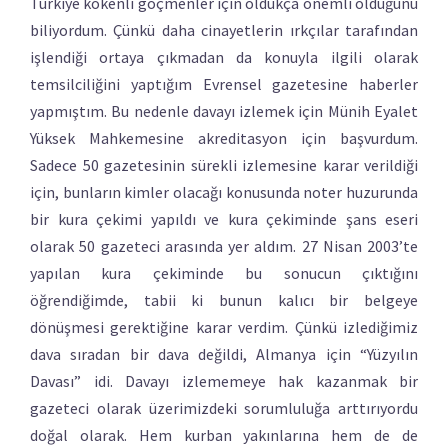
Türkiye kökenli göçmenler için oldukça önemli olduğunu
biliyordum. Çünkü daha cinayetlerin ırkçılar tarafından
işlendiği ortaya çıkmadan da konuyla ilgili olarak
temsilciliğini yaptığım Evrensel gazetesine haberler
yapmıştım. Bu nedenle davayı izlemek için Münih Eyalet
Yüksek Mahkemesine akreditasyon için başvurdum.
Sadece 50 gazetesinin sürekli izlemesine karar verildiği
için, bunların kimler olacağı konusunda noter huzurunda
bir kura çekimi yapıldı ve kura çekiminde şans eseri
olarak 50 gazeteci arasında yer aldım. 27 Nisan 2003’te
yapılan kura çekiminde bu sonucun çıktığını
öğrendiğimde, tabii ki bunun kalıcı bir belgeye
dönüşmesi gerektiğine karar verdim. Çünkü izlediğimiz
dava sıradan bir dava değildi, Almanya için “Yüzyılın
Davası” idi. Davayı izlememeye hak kazanmak bir
gazeteci olarak üzerimizdeki sorumluluğa arttırıyordu
doğal olarak. Hem kurban yakınlarına hem de de