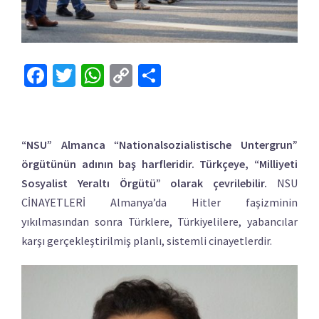
Facebook
Twitter
WhatsApp
Copy
Share
Link
“NSU” Almanca
“
Nationalsozialistische Untergrun”
örgütünün adının baş harfleridir. Türkçeye, “Milliyeti
Sosyalist Yeraltı Örgütü” olarak çevrilebilir.
NSU
CİNAYETLERİ Almanya’da Hitler faşizminin
yıkılmasından sonra Türklere, Türkiyelilere, yabancılar
karşı gerçekleştirilmiş planlı, sistemli cinayetlerdir.