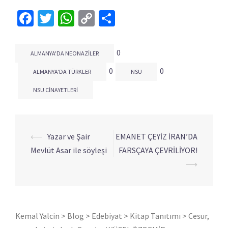
Facebook
Twitter
WhatsApp
Copy
Share
Link
0
ALMANYA'DA NEONAZILER
0
0
ALMANYA'DA TÜRKLER
NSU
NSU CINAYETLERI
⟵
Yazar ve Şair
EMANET ÇEYİZ İRAN’DA
Yazı
Mevlüt Asar ile söyleşi
FARSÇAYA ÇEVRİLİYOR!
dolaşımı
⟶
Kemal Yalcin
>
Blog
>
Edebiyat
>
Kitap Tanıtımı
>
Cesur,