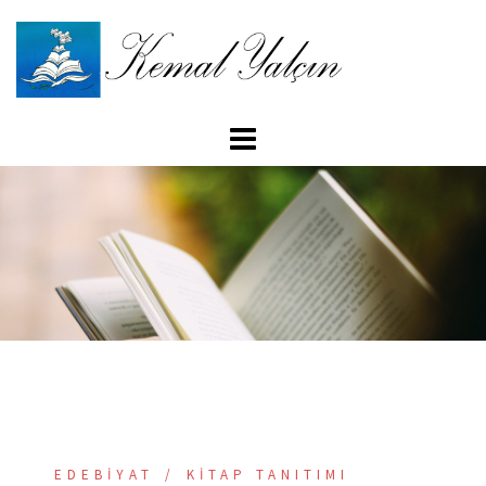
İçeriğe
atla
EDEBIYAT
KITAP TANITIMI