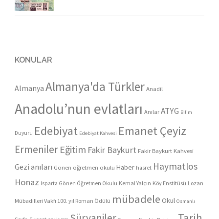
KONULAR
Almanya'da Türkler
Almanya
Anadil
Anadolu’nun evlatları
ATYG
Anılar
Bilim
Edebiyat
Emanet Çeyiz
Duyuru
Edebiyat Kahvesi
Ermeniler
Eğitim
Fakir Baykurt
Fakir Baykurt Kahvesi
Haymatlos
Gezi anıları
Haber
Gönen öğretmen okulu
hasret
Honaz
Kemal Yalçın
Köy Enstitüsü
Lozan
Isparta Gönen Öğretmen Okulu
mübadele
Okul
Mübadilleri Vakfı 100. yıl Roman Ödülü
Osmanlı
Tarih
Süryaniler