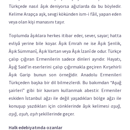
Türkçede nasıl âşık deniyorsa ağızlarda da bu böyledir.
Kelime Arapça aşk, sevgi kökünden ism-i fâil, yapan eden
veya olan kişi manasını taşır.
Toplumda âşıklara herkes itibar eder, sever, sayar; hatta
evliyâ yerine bile koyar. Âşık Emrah ne ise Âşık Şenlik,
Âşık Sümmanî, Âşık Vartan veya Âşık İzanî de odur. Türkçe
çalıp çığıran Ermenilerin sadece dinleri ayrıdır. Hayatı,
Âşığ Said’in eserlerini çalıp çığırmakla geçiren Kırşehirli
Âşık Garip bunun son örneğidir. Anadolu Ermenileri
Türkçeden başka bir dil bilmezlerdi. Bu bakımdan “Aşuğ
şairleri” gibi bir kavram kullanmak abestir. Ermeniler
eskiden İstanbul ağzı ile değil yaşadıkları bölge ağzı ile
konuşup yazdıkları için cönklerinde âşık kelimesi
aşuğ,
aşığ, aşuh, aşıh
şekillerinde geçer.
Halk edebiyatında ozanlar