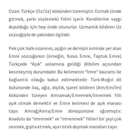
Ozan: Türkçe (Oz/Uz) kökünden türemiştir. Ozmak (önde
gitmek, şarkı söylemek) fiilini içerir. Kendilerine saygı
duyulduğu için hep önde otururlar. Uzmanlık bildiren Uz
sözcüğüyle de yakından ilgilidir.
Pek çok halk ozanının, aşığın ve dervişin isminde yer alan
Emre sözcüğünün (örneğin, Yunus Emre, Taptuk Emre)
Türkçede “Aşık” anlamına geldiği dilbilim açısından
kesinleşmiş durumdadır. Bu kelimenin “İmre” kavramı ile
bağlantılı olduğu kabul edilmektedir. Türk-Moğol dil
bütününde ilaç, ağız, dişilik, işaret bildiren (Am/Em/İm)
kökünden türeyen Amramak/Emremek/İmremek fiili
aşık olmak demektir ve Emre kelimesi de aşık manası
taşır. Amrağ/Amra/Emre dönüşümüne uğramıştır.
Anadolu da “imremek” ve “imrenmek” fiilleri bir şeyi çok
sevmek, gıpta etmek, aşırı istek duymak manaları taşır.