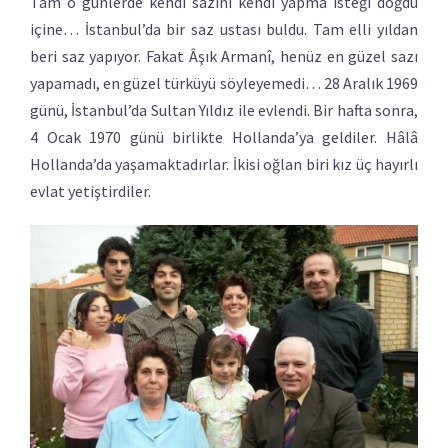
Tam o günlerde kendi sazını kendi yapma isteği doğdu
içine… İstanbul’da bir saz ustası buldu. Tam elli yıldan
beri saz yapıyor. Fakat Âşık Armanî, henüz en güzel sazı
yapamadı, en güzel türküyü söyleyemedi… 28 Aralık 1969
günü, İstanbul’da Sultan Yıldız ile evlendi. Bir hafta sonra,
4 Ocak 1970 günü birlikte Hollanda’ya geldiler. Hâlâ
Hollanda’da yaşamaktadırlar. İkisi oğlan biri kız üç hayırlı
evlat yetiştirdiler.