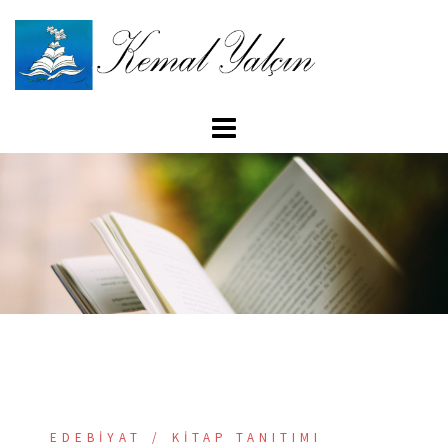
İçeriğe
atla
EDEBIYAT
KITAP TANITIMI