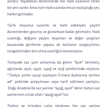
anlatır. Yaşadıkları dönemlerde her halk ozanının farklı
bir yeri vardır. Ama tüm halk ozanlarımızın buluştuğu yer,
halkın gönlüdür.
Tarih boyunca ozanlık ve halk edebiyatı çeşitli
dönemlerden geçmiş ve günümüze kadar gelmiştir. Halk
ozanlığı, değişen yaşam koşulları ve değer yargıları
karşısında gerileme yaşasa da kültürün vazgeçilmez
simgelerinden biri olma özelliğini korumuştur.
Türkçede saz şairi anlamına da gelen “âşık” kelimesi,
ağızlarda
aşuh, aşşıh, aşşığ
ve
aşığ
şekillerinde söylenir.
“Türkçe şiirler yazıp söyleyen Ermeni âşıklarına verilen
ad” şeklinde anlaşılması veya tarif edilmesi yanlıştır.
Doğu Anadolu’da saz şairine “aşuğ, aşuh” denir bütün saz
şairlerinin ortak sıfatı “aşuğ/aşuh”tur.
Türkçe ve irticalen çalıp söyleyen her şaz sairine