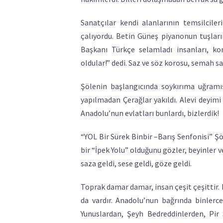
Sanatçılar kendi alanlarının temsilciler
çalıyordu. Betin Güneş piyanonun tuşların
Başkanı Türkçe selamladı insanları, ko
oldular!” dedi. Saz ve söz korosu, semah s
Şölenin başlangıcında soykırıma uğramış h
yapılmadan Çerağlar yakıldı. Alevi deyimi 
Anadolu’nun evlatları bunlardı, bizlerdik!
“YOL Bir Sürek Binbir –Barış Senfonisi” 
bir “İpek Yolu” olduğunu gözler, beyinler ve
saza geldi, sese geldi, göze geldi.
Toprak damar damar, insan çeşit çeşittir. He
da vardır. Anadolu’nun bağrında binlerc
Yunuslardan, Şeyh Bedreddinlerden, Pir 