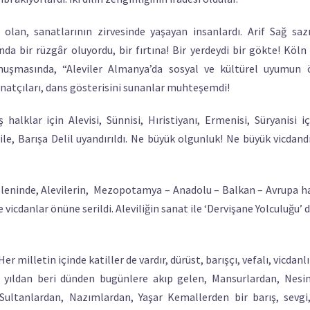
i olan, sanatlarının zirvesinde yaşayan insanlardı. Arif Sağ saz
da bir rüzgâr oluyordu, bir fırtına! Bir yerdeydi bir gökte! Köln
nuşmasında, “Aleviler Almanya’da sosyal ve kültürel uyumun ö
anatçıları, dans gösterisini sunanlar muhteşemdi!
alklar için Alevisi, Sünnisi, Hıristiyanı, Ermenisi, Süryanisi i
ile, Barışa Delil uyandırıldı. Ne büyük olgunluk! Ne büyük vicdandı
Şöleninde, Alevilerin, Mezopotamya – Anadolu – Balkan – Avrupa h
 vicdanlar önüne serildi. Aleviliğin sanat ile ‘Dervişane Yolculuğu’ d
r milletin içinde katiller de vardır, dürüst, barışçı, vefalı, vicdanl
e yıldan beri dünden bugünlere akıp gelen, Mansurlardan, Nesi
Sultanlardan, Nazımlardan, Yaşar Kemallerden bir barış, sevgi,