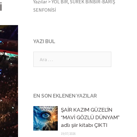
Yazılar
>
YOL BİR, SÜREK BİNBİR-BARIŞ
İ
SENFONİSİ
YAZI BUL
Arama:
EN SON EKLENEN YAZILAR
ŞAİR KAZIM GÜZEL’İN
“MAVİ GÖZLÜ DÜNYAM”
adlı şiir kitabı ÇIKTI
19/07/2026