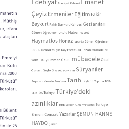
Edebiyat
Emanet
Edebiyat Kahvesi
Çeyiz
 emanetin
Ermeniler
Eğitim
Fakir
u… Müthiş
Baykurt
Gezi anıları
Fakir Baykurt Kahvesi
ür, irfanı
Haber
Gönen öğretmen okulu
hasret
 atışları
Haymatlos
Honaz
Isparta Gönen Öğretmen
Kemal Yalçın
Köy Enstitüsü
Lozan Mübadilleri
Okulu
s Emre’yi
mübadele
Okul
Vakfı 100. yıl Roman Ödülü
nun Köln
Süryaniler
Seyfo
Siyaset
soykırım
Osmanlı
onra 2000
Tarih
 Türküsü”
Tayland
Sırpazan Karekin Bekçiyan
Toplum
TÖB-
koroları,
Türkiye'deki
Türkiye
DER
TÖS
azınlıklar
Türkiye
Türkiye'den Almanya'ya göç
nı Bülent
ŞEMUN HANNE
Yazarlar
Ermeni Cemaati
 Türküsü”
HAYDO
Şiirler
ın ile 25