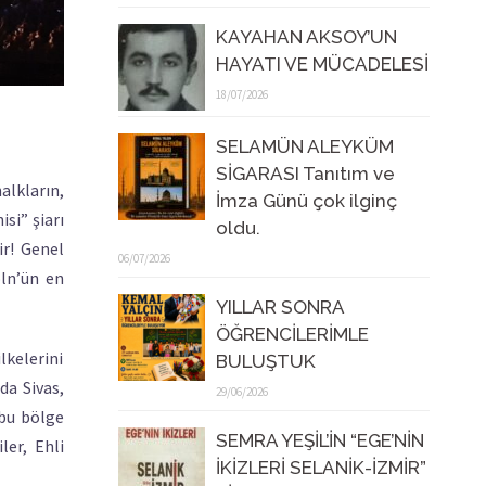
KAYAHAN AKSOY’UN
HAYATI VE MÜCADELESİ
18/07/2026
SELAMÜN ALEYKÜM
SİGARASI Tanıtım ve
alkların,
İmza Günü çok ilginç
si” şiarı
oldu.
ir! Genel
06/07/2026
öln’ün en
YILLAR SONRA
ÖĞRENCİLERİMLE
lkelerini
BULUŞTUK
da Sivas,
29/06/2026
 bu bölge
SEMRA YEŞİL’İN “EGE’NİN
ler, Ehli
İKİZLERİ SELANİK-İZMİR”