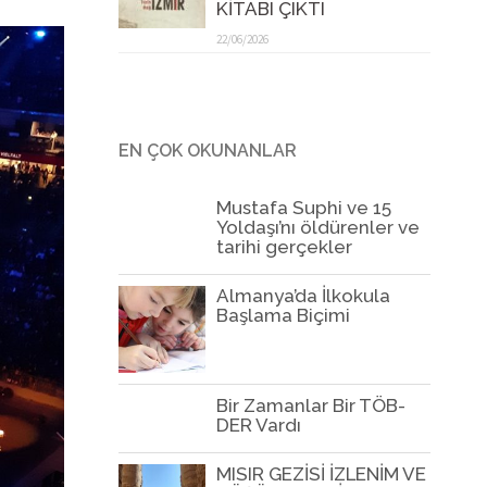
KİTABI ÇIKTI
22/06/2026
EN ÇOK OKUNANLAR
Mustafa Suphi ve 15
Yoldaşı’nı öldürenler ve
tarihi gerçekler
Almanya’da İlkokula
Başlama Biçimi
Bir Zamanlar Bir TÖB-
DER Vardı
MISIR GEZİSİ İZLENİM VE