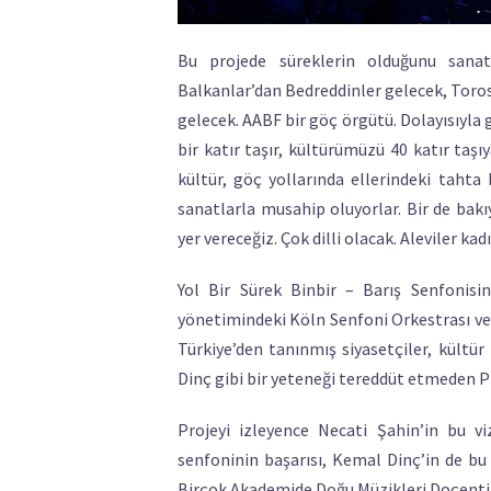
Bu projede süreklerin olduğunu sanatl
Balkanlar’dan Bedreddinler gelecek, Toros
gelecek. AABF bir göç örgütü. Dolayısıyla g
bir katır taşır, kültürümüzü 40 katır taşıy
kültür, göç yollarında ellerindeki tahta 
sanatlarla musahip oluyorlar. Bir de bakı
yer vereceğiz. Çok dilli olacak. Aleviler ka
Yol Bir Sürek Binbir – Barış Senfonisi
yönetimindeki Köln Senfoni Orkestrası ve 
Türkiye’den tanınmış siyasetçiler, kültü
Dinç gibi bir yeteneği tereddüt etmeden P
Projeyi izleyence Necati Şahin’in bu 
senfoninin başarısı, Kemal Dinç’in de b
Birçok Akademide Doğu Müzikleri Doçenti o