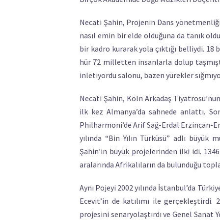
Necati Şahin, Projenin Dans yönetmenliği
nasıl emin bir elde olduğuna da tanık old
bir kadro kurarak yola çıktığı belliydi. 18 b
hür 72 milletten insanlarla dolup taşmışt
inletiyordu salonu, bazen yürekler sığmıy
Necati Şahin, Köln Arkadaş Tiyatrosu’nun
ilk kez Almanya’da sahnede anlattı. So
Philharmoni’de Arif Sağ-Erdal Erzincan-Er
yılında “Bin Yılın Türküsü” adlı büyük m
Şahin’in büyük projelerinden ilki idi. 13
aralarında Afrikalıların da bulunduğu topla
Aynı Pojeyi 2002 yılında İstanbul’da Türki
Ecevit’in de katılımı ile gerçekleştirdi.
projesini senaryolaştırdı ve Genel Sanat 