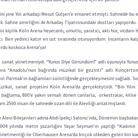
ni yine Yol arkadaşı Mesut Gülşen’e emanet etmişti. Sahnede bu
uk. Sahne amirliğini de Arkadaş Tiyatrosundaki dostları yapıyord
in kişilik Köln Arena heyecanlı, umutlu, yaratıcı, aklı hür, vicdanı h
ı. Ben yedinci katın en üst sırasında oturuyordum. İnsanların kalp
ordu koskoca Arena’ya!
 sanat yönetmeniydi. “Yunus Diye Göründüm!” adlı oyunuyla Yunu
nra “Anadolu’nun bağrında müzikal bir gezinti” adlı Konçerto
ol Parmak’ın bağlamları solistliğinde gerçekleşmesini sağladı. S
üzikal, sanat projesini Köln Arena’da gerçekleştirdi. “Bin Yılın
46 bağlama, 800’e yakın semah dönen canlarla, orkestralar, kilise 
m 2500 insan ile sahnede ozan dili ile Aleviliği anlatmışlardı.
ye Alevi Bileşenleri adına Abdi İpekçi Salonu’nda, Dönemin başbaka
 2004 yılında metin yazarlığını Yaşar Seyman’ın yaptığı “Kadının
Yönetmenliği ile Oberhausen Arena’da birçok ülkeden gelen bin kad