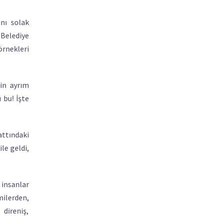
ını solak
 Belediye
rnekleri
çin ayrım
 bu! İşte
attındaki
ile geldi,
ı insanlar
milerden,
 direniş,