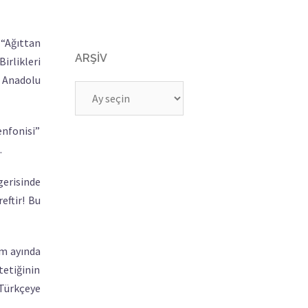
 “Ağıttan
ARŞIV
irlikleri
e Anadolu
Arşiv
enfonisi”
.
gerisinde
eftir! Bu
im ayında
tetiğinin
 Türkçeye