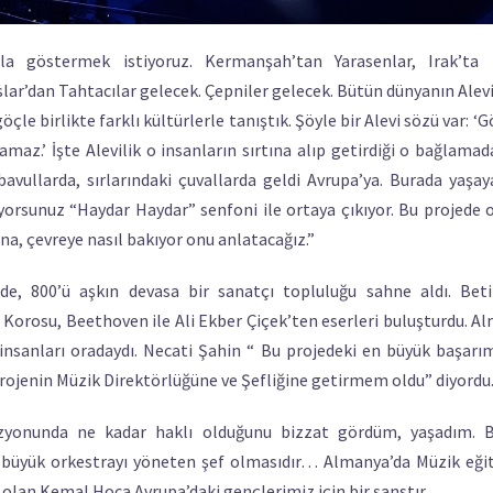
a göstermek istiyoruz. Kermanşah’tan Yarasenlar, Irak’ta K
lar’dan Tahtacılar gelecek. Çepniler gelecek. Bütün dünyanın Alevi
öçle birlikte farklı kültürlerle tanıştık. Şöyle bir Alevi sözü var: 
amaz.’ İşte Alevilik o insanların sırtına alıp getirdiği o bağlamada
bavullarda, sırlarındaki çuvallarda geldi Avrupa’ya. Burada yaşa
yorsunuz “Haydar Haydar” senfoni ile ortaya çıkıyor. Bu projede 
dına, çevreye nasıl bakıyor onu anlatacağız.”
nde, 800’ü aşkın devasa bir sanatçı topluluğu sahne aldı. Bet
Korosu, Beethoven ile Ali Ekber Çiçek’ten eserleri buluşturdu. A
r insanları oradaydı. Necati Şahin “ Bu projedeki en büyük başar
rojenin Müzik Direktörlüğüne ve Şefliğine getirmem oldu” diyordu
vizyonunda ne kadar haklı olduğunu bizzat gördüm, yaşadım. 
u büyük orkestrayı yöneten şef olmasıdır… Almanya’da Müzik eği
lan Kemal Hoca Avrupa’daki gençlerimiz için bir şanstır.