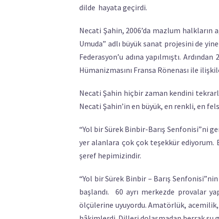
dilde hayata geçirdi.
Necati Şahin, 2006’da mazlum halkların ağıt
Umuda” adlı büyük sanat projesini de yine
Federasyon’u adına yapılmıştı. Ardından 20
Hümanizmasını Fransa Rönenası ile ilişkil
Necati Şahin hiçbir zaman kendini tekrarla
Necati Şahin’in en büyük, en renkli, en fe
“Yol bir Sürek Binbir-Barış Senfonisi”ni g
yer alanlara çok çok teşekkür ediyorum. 
şeref hepimizindir.
“Yol bir Sürek Binbir – Barış Senfonisi”n
başlandı. 60 ayrı merkezde provalar yapı
ölçülerine uyuyordu. Amatörlük, acemilik,
hâkimlerdi. Dilleri dolaşmadan berrak su gib