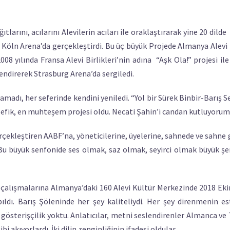
larını, acılarını Alevilerin acıları ile oraklaştırarak yine 20 dilde
 Köln Arena’da gerçekleştirdi. Bu üç büyük Projede Almanya Alevi B
08 yılında Fransa Alevi Birlikleri’nin adına “Aşk Ola!” projesi il
endirerek Strasburg Arena’da sergiledi.
madı, her seferinde kendini yeniledi. “Yol bir Sürek Binbir-Barış S
lsefik, en muhteşem projesi oldu. Necati Şahin’i candan kutluyorum
erçekleştiren AABF’na, yöneticilerine, üyelerine, sahnede ve sahne 
Bu büyük senfonide ses olmak, saz olmak, seyirci olmak büyük şer
in çalışmalarına Almanya’daki 160 Alevi Kültür Merkezinde 2018 Ek
ldı. Barış Şöleninde her şey kaliteliydi. Her şey direnmenin es
 gösterişçilik yoktu. Anlatıcılar, metni seslendirenler Almanca ve
i akıyorlardı. İki dilin zenginliğinin ifadesi oldular.