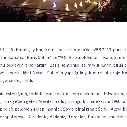
BF 30. Kuruluş yılını, Köln Lanxess Arena’da, 28.9.2019 günü h
bir ‘Sanatsal Barış Şöleni’ ile “YOL Bir Sürek Binbir – Barış Senfoni
nu besleyen pınarlardır! Barış senfonisi ise farklılıkların birliğid
ve senaristliğini Necati Şahin’in yaptığı büyük müzikal proje K
 gerçekleştirildi.
 estetiğinin, farklılıkların senfonisinin oluşumunu, felsefesini, i
i, Türkiye’den gelen Alevilerin oluşturduğu bir harekettir. 1960’lar
ibi bölgelerden gelen insanlar. Şöyle bir algı var: Sanki Alevilik
ezopotamya, Karadeniz, Akdeniz, Toroslar, Balkanlar var. Kakai