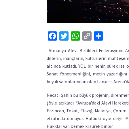
Facebook
Twitter
WhatsApp
Copy
Share
Link
Almanya Alevi Birlikleri Federasyonu-AA
dillerin, inançların, kültürlerin muhteşem 
altında kutladı. YOL bir nehir, sürek ise o
Sanat Yönetmenliğini, metin yazarlığını 
büyük salonlarından olan Lanxess Arena’da
Necati Şahin bu büyük projenin, direnmenin
şöyle açıkladı: “Avrupa’daki Alevi Hareket
Erzincan, Tokat, Elazığ, Malatya, Çorum g
etrafında dönüyor. Halbuki öyle değil. M
Hakklar var. Demek ki sürek binbir.