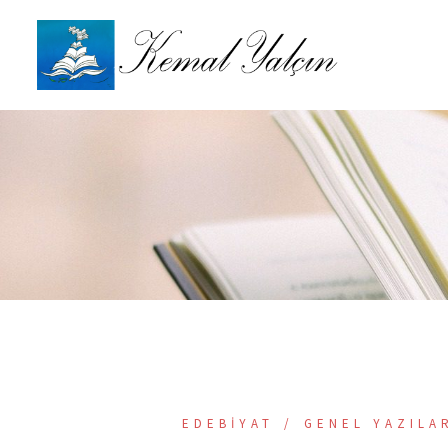
İçeriğe
atla
EDEBIYAT
GENEL YAZILA