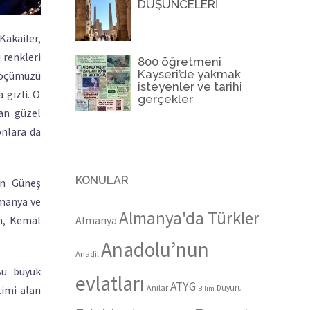
DÜŞÜNCELERİ
akailer,
 renkleri
800 öğretmeni
Kayseri’de yakmak
‘Göçümüzü
isteyenler ve tarihi
 gizli. O
gerçekler
yan güzel
onlara da
KONULAR
in Güneş
lmanya ve
Almanya'da Türkler
ım, Kemal
Almanya
.
Anadolu’nun
Anadil
Bu büyük
evlatları
ATYG
Anılar
timi alan
Duyuru
Bilim