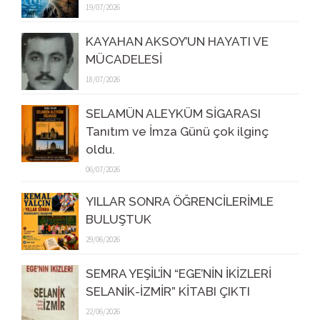
19/07/2026
KAYAHAN AKSOY’UN HAYATI VE
MÜCADELESİ
18/07/2026
SELAMÜN ALEYKÜM SİGARASI
Tanıtım ve İmza Günü çok ilginç
oldu.
06/07/2026
YILLAR SONRA ÖĞRENCİLERİMLE
BULUŞTUK
29/06/2026
SEMRA YEŞİL’İN “EGE’NİN İKİZLERİ
SELANİK-İZMİR” KİTABI ÇIKTI
22/06/2026