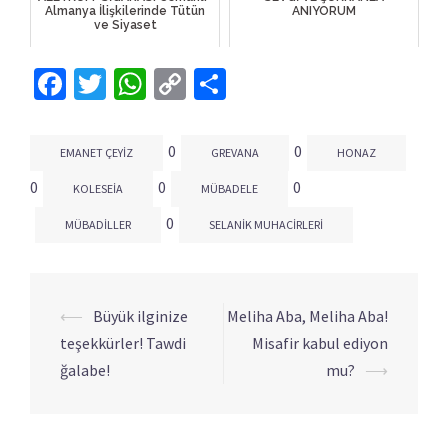
Almanya İlişkilerinde Tütün
ANIYORUM
ve Siyaset
Facebook
Twitter
WhatsApp
Copy
Share
Link
0
0
EMANET ÇEYIZ
GREVANA
HONAZ
0
0
0
KOLESEIA
MÜBADELE
0
MÜBADILLER
SELANIK MUHACIRLERI
⟵
Büyük ilginize
Meliha Aba, Meliha Aba!
Yazı
teşekkürler! Tawdi
Misafir kabul ediyon
dolaşımı
ğalabe!
mu?
⟶