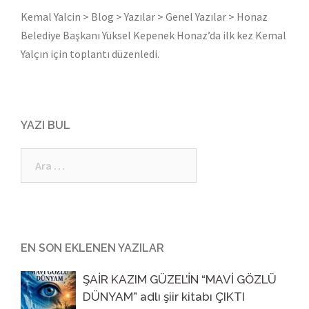
Kemal Yalcin
>
Blog
>
Yazılar
>
Genel Yazılar
>
Honaz
Belediye Başkanı Yüksel Kepenek Honaz’da ilk kez Kemal
Yalçın için toplantı düzenledi.
YAZI BUL
Arama:
EN SON EKLENEN YAZILAR
ŞAİR KAZIM GÜZEL’İN “MAVİ GÖZLÜ
DÜNYAM” adlı şiir kitabı ÇIKTI