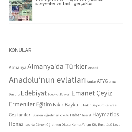
isteyenler ve tarihi gerçekler
KONULAR
Almanya'da Türkler
Almanya
Anadil
Anadolu’nun evlatları
ATYG
Anılar
Bilim
Edebiyat
Emanet Çeyiz
Duyuru
Edebiyat Kahvesi
Ermeniler
Eğitim
Fakir Baykurt
Fakir Baykurt Kahvesi
Haymatlos
Gezi anıları
Haber
Gönen öğretmen okulu
hasret
Honaz
Kemal Yalçın
Köy Enstitüsü
Lozan
Isparta Gönen Öğretmen Okulu