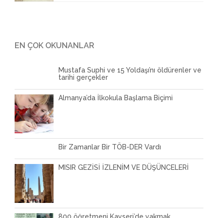
EN ÇOK OKUNANLAR
Mustafa Suphi ve 15 Yoldaşı’nı öldürenler ve
tarihi gerçekler
Almanya’da İlkokula Başlama Biçimi
Bir Zamanlar Bir TÖB-DER Vardı
MISIR GEZİSİ İZLENİM VE DÜŞÜNCELERİ
800 öğretmeni Kayseri’de yakmak