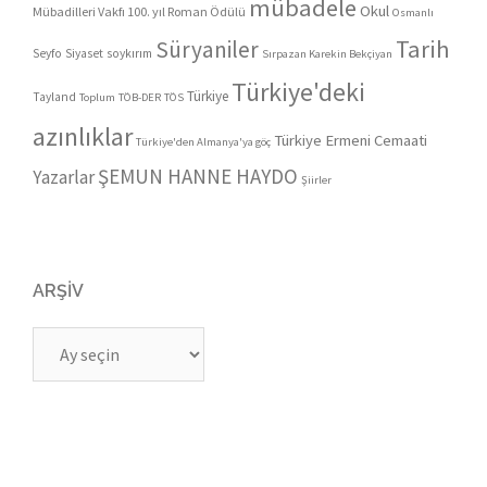
mübadele
Okul
Mübadilleri Vakfı 100. yıl Roman Ödülü
Osmanlı
Tarih
Süryaniler
Seyfo
Siyaset
soykırım
Sırpazan Karekin Bekçiyan
Türkiye'deki
Türkiye
Tayland
Toplum
TÖB-DER
TÖS
azınlıklar
Türkiye Ermeni Cemaati
Türkiye'den Almanya'ya göç
ŞEMUN HANNE HAYDO
Yazarlar
Şiirler
ARŞIV
Arşiv