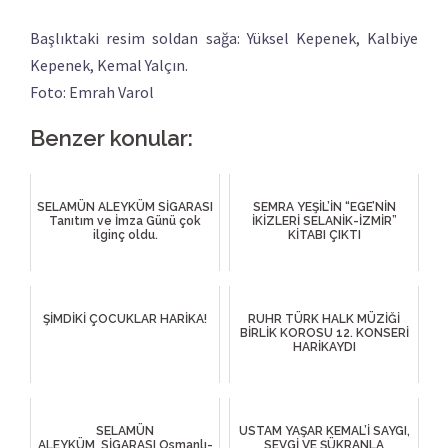
Başlıktaki resim soldan sağa: Yüksel Kepenek, Kalbiye
Kepenek, Kemal Yalçın.
Foto: Emrah Varol
Benzer konular:
SELAMÜN ALEYKÜM SİGARASI
SEMRA YEŞİL’İN “EGE’NİN
Tanıtım ve İmza Günü çok
İKİZLERİ SELANİK-İZMİR”
ilginç oldu.
KİTABI ÇIKTI
ŞİMDİKİ ÇOCUKLAR HARİKA!
RUHR TÜRK HALK MÜZİĞİ
BİRLİK KOROSU 12. KONSERİ
HARİKAYDI
SELAMÜN
USTAM YAŞAR KEMAL’İ SAYGI,
ALEYKÜM SİGARASI Osmanlı-
SEVGİ VE ŞÜKRANLA