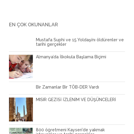
EN ÇOK OKUNANLAR
Mustafa Suphi ve 15 Yoldaşı’nı öldürenler ve
tarihi gerçekler
Almanya’da İlkokula Başlama Biçimi
Bir Zamanlar Bir TÖB-DER Vardı
MISIR GEZİSİ İZLENİM VE DÜŞÜNCELERİ
800 öğretmeni Kayseri’de yakmak