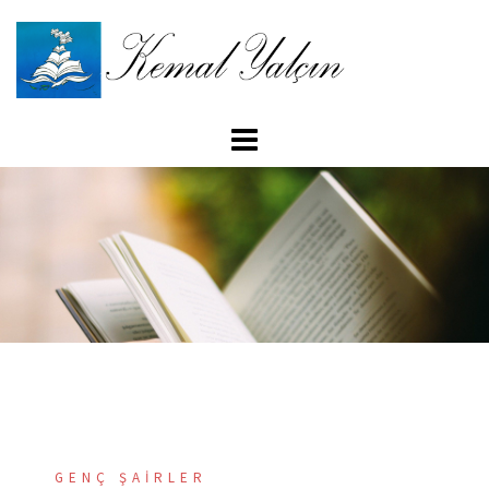
İçeriğe
atla
GENÇ ŞAIRLER