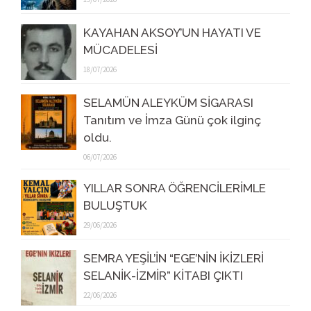
KAYAHAN AKSOY’UN HAYATI VE
MÜCADELESİ
18/07/2026
SELAMÜN ALEYKÜM SİGARASI
Tanıtım ve İmza Günü çok ilginç
oldu.
06/07/2026
YILLAR SONRA ÖĞRENCİLERİMLE
BULUŞTUK
29/06/2026
SEMRA YEŞİL’İN “EGE’NİN İKİZLERİ
SELANİK-İZMİR” KİTABI ÇIKTI
22/06/2026