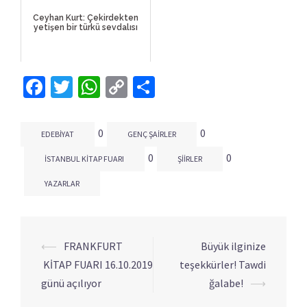
Ceyhan Kurt: Çekirdekten
yetişen bir türkü sevdalısı
Facebook
Twitter
WhatsApp
Copy
Share
Link
0
0
EDEBIYAT
GENÇ ŞAIRLER
0
0
İSTANBUL KITAP FUARI
ŞIIRLER
YAZARLAR
⟵
FRANKFURT
Büyük ilginize
Yazı
KİTAP FUARI 16.10.2019
teşekkürler! Tawdi
dolaşımı
günü açılıyor
ğalabe!
⟶