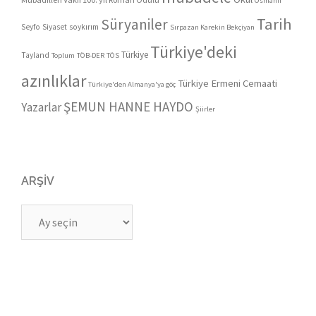
Osmanlı
Tarih
Süryaniler
Seyfo
Siyaset
soykırım
Sırpazan Karekin Bekçiyan
Türkiye'deki
Türkiye
Tayland
Toplum
TÖB-DER
TÖS
azınlıklar
Türkiye Ermeni Cemaati
Türkiye'den Almanya'ya göç
ŞEMUN HANNE HAYDO
Yazarlar
Şiirler
ARŞIV
Arşiv