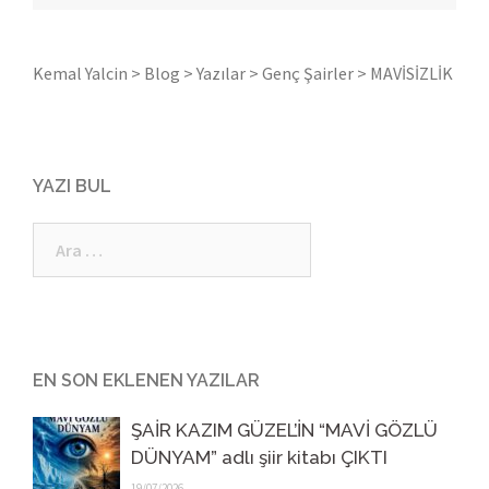
Kemal Yalcin
>
Blog
>
Yazılar
>
Genç Şairler
>
MAVİSİZLİK
YAZI BUL
Arama:
EN SON EKLENEN YAZILAR
ŞAİR KAZIM GÜZEL’İN “MAVİ GÖZLÜ
DÜNYAM” adlı şiir kitabı ÇIKTI
19/07/2026