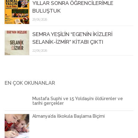
YILLAR SONRA ÖĞRENCİLERİMLE
BULUŞTUK
29/06/2026
SEMRA YEŞİL’İN “EGE’NİN İKİZLERİ
SELANİK-İZMİR” KİTABI ÇIKTI
22/06/2026
EN ÇOK OKUNANLAR
Mustafa Suphi ve 15 Yoldaşı’nı öldürenler ve
tarihi gerçekler
Almanya’da İlkokula Başlama Biçimi