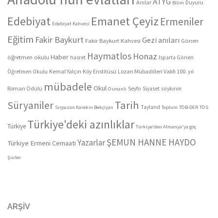
ATYG
Anılar
Duyuru
Bilim
Edebiyat
Emanet Çeyiz
Ermeniler
Edebiyat Kahvesi
Eğitim
Fakir Baykurt
Gezi anıları
Fakir Baykurt Kahvesi
Gönen
Haymatlos
Honaz
Haber
öğretmen okulu
hasret
Isparta Gönen
Kemal Yalçın
Köy Enstitüsü
Lozan Mübadilleri Vakfı 100. yıl
Öğretmen Okulu
mübadele
Okul
Roman Ödülü
Seyfo
Siyaset
soykırım
Osmanlı
Tarih
Süryaniler
Tayland
Sırpazan Karekin Bekçiyan
Toplum
TÖB-DER
TÖS
Türkiye'deki azınlıklar
Türkiye
Türkiye'den Almanya'ya göç
ŞEMUN HANNE HAYDO
Yazarlar
Türkiye Ermeni Cemaati
Şiirler
ARŞIV