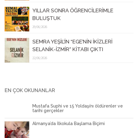
YILLAR SONRA ÖĞRENCİLERİMLE
BULUŞTUK
29/06/2026
SEMRA YEŞİL’İN “EGE’NİN İKİZLERİ
SELANİK-İZMİR” KİTABI ÇIKTI
22/06/2026
EN ÇOK OKUNANLAR
Mustafa Suphi ve 15 Yoldaşı’nı öldürenler ve
tarihi gerçekler
Almanya’da İlkokula Başlama Biçimi