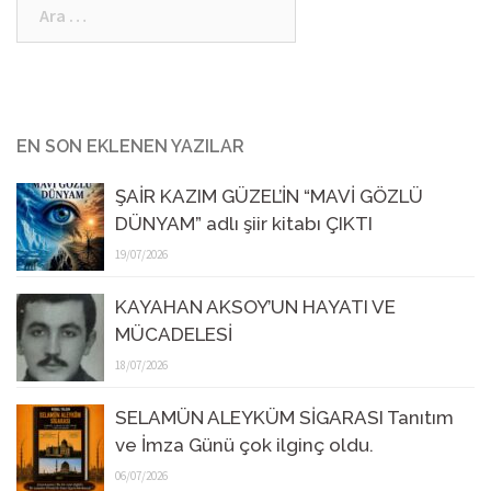
Arama:
EN SON EKLENEN YAZILAR
ŞAİR KAZIM GÜZEL’İN “MAVİ GÖZLÜ
DÜNYAM” adlı şiir kitabı ÇIKTI
19/07/2026
KAYAHAN AKSOY’UN HAYATI VE
MÜCADELESİ
18/07/2026
SELAMÜN ALEYKÜM SİGARASI Tanıtım
ve İmza Günü çok ilginç oldu.
06/07/2026