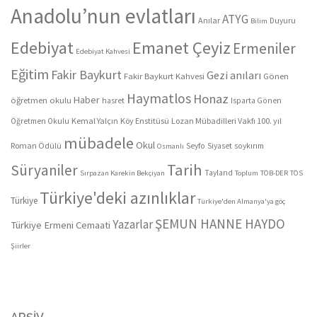
Anadolu’nun evlatları
ATYG
Anılar
Duyuru
Bilim
Edebiyat
Emanet Çeyiz
Ermeniler
Edebiyat Kahvesi
Eğitim
Fakir Baykurt
Gezi anıları
Fakir Baykurt Kahvesi
Gönen
Haymatlos
Honaz
Haber
öğretmen okulu
hasret
Isparta Gönen
Kemal Yalçın
Köy Enstitüsü
Lozan Mübadilleri Vakfı 100. yıl
Öğretmen Okulu
mübadele
Okul
Roman Ödülü
Seyfo
Siyaset
soykırım
Osmanlı
Tarih
Süryaniler
Tayland
Sırpazan Karekin Bekçiyan
Toplum
TÖB-DER
TÖS
Türkiye'deki azınlıklar
Türkiye
Türkiye'den Almanya'ya göç
ŞEMUN HANNE HAYDO
Yazarlar
Türkiye Ermeni Cemaati
Şiirler