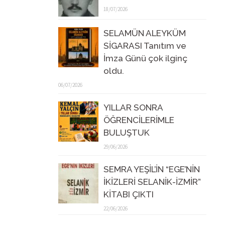
18/07/2026
SELAMÜN ALEYKÜM
SİGARASI Tanıtım ve
İmza Günü çok ilginç
oldu.
06/07/2026
YILLAR SONRA
ÖĞRENCİLERİMLE
BULUŞTUK
29/06/2026
SEMRA YEŞİL’İN “EGE’NİN
İKİZLERİ SELANİK-İZMİR”
KİTABI ÇIKTI
22/06/2026