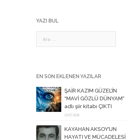
YAZI BUL
Arama:
EN SON EKLENEN YAZILAR
ŞAİR KAZIM GÜZEL’İN
“MAVİ GÖZLÜ DÜNYAM”
adlı şiir kitabı ÇIKTI
19/07/2026
KAYAHAN AKSOY’UN
HAYATI VE MÜCADELESİ