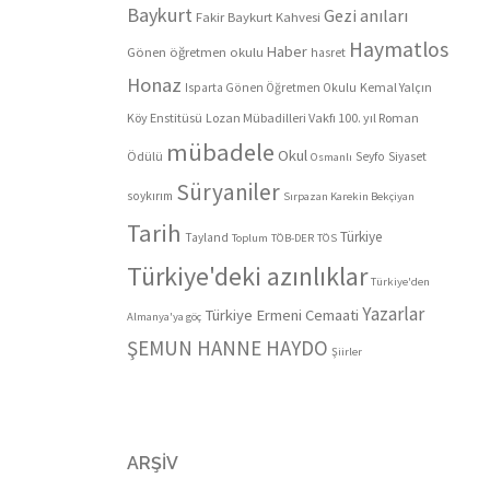
Baykurt
Gezi anıları
Fakir Baykurt Kahvesi
Haymatlos
Haber
Gönen öğretmen okulu
hasret
Honaz
Kemal Yalçın
Isparta Gönen Öğretmen Okulu
Köy Enstitüsü
Lozan Mübadilleri Vakfı 100. yıl Roman
mübadele
Okul
Ödülü
Seyfo
Siyaset
Osmanlı
Süryaniler
soykırım
Sırpazan Karekin Bekçiyan
Tarih
Türkiye
Tayland
Toplum
TÖB-DER
TÖS
Türkiye'deki azınlıklar
Türkiye'den
Yazarlar
Türkiye Ermeni Cemaati
Almanya'ya göç
ŞEMUN HANNE HAYDO
Şiirler
ARŞIV