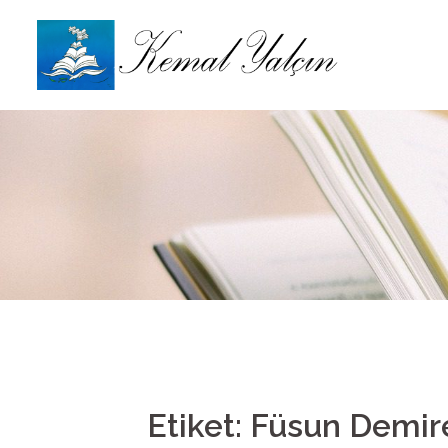
İçeriğe
atla
Etiket: Füsun Demir