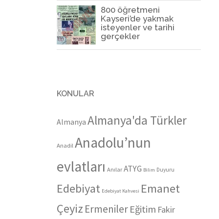
800 öğretmeni
Kayseri’de yakmak
isteyenler ve tarihi
gerçekler
KONULAR
Almanya'da Türkler
Almanya
Anadolu’nun
Anadil
evlatları
ATYG
Anılar
Duyuru
Bilim
Edebiyat
Emanet
Edebiyat Kahvesi
Çeyiz
Ermeniler
Eğitim
Fakir