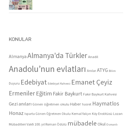
KONULAR
Almanya'da Türkler
Almanya
Anadil
Anadolu’nun evlatları
ATYG
Anılar
Bilim
Edebiyat
Emanet Çeyiz
Duyuru
Edebiyat Kahvesi
Ermeniler
Eğitim
Fakir Baykurt
Fakir Baykurt Kahvesi
Haymatlos
Gezi anıları
Haber
Gönen öğretmen okulu
hasret
Honaz
Kemal Yalçın
Köy Enstitüsü
Lozan
Isparta Gönen Öğretmen Okulu
mübadele
Okul
Mübadilleri Vakfı 100. yıl Roman Ödülü
Osmanlı