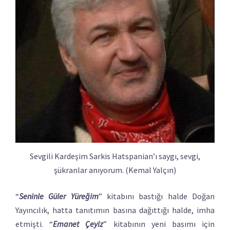
Sevgili Kardeşim Sarkis Hatspanian’ı saygı, sevgi,
şükranlar anıyorum. (Kemal Yalçın)
“
Seninle Güler Yüreğim
” kitabını bastığı halde Doğan
Yayıncılık, hatta tanıtımın basına dağıttığı halde, imha
etmişti. “
Emanet Çeyiz
” kitabının yeni basımı için