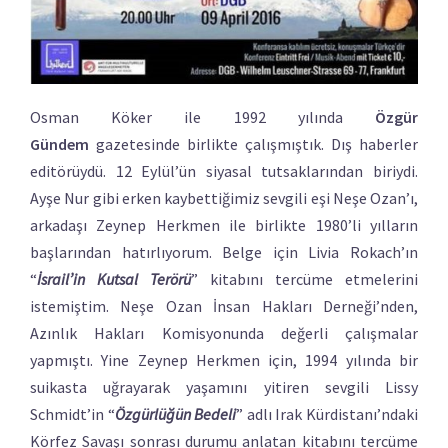
Osman Köker ile 1992 yılında
Özgür
Gündem
gazetesinde birlikte çalışmıştık. Dış haberler
editörüydü. 12 Eylül’ün siyasal tutsaklarından biriydi.
Ayşe Nur gibi erken kaybettiğimiz sevgili eşi Neşe Ozan’ı,
arkadaşı Zeynep Herkmen ile birlikte 1980’li yılların
başlarından hatırlıyorum. Belge için Livia Rokach’ın
“
İsrail’in Kutsal Terörü
” kitabını tercüme etmelerini
istemiştim. Neşe Ozan İnsan Hakları Derneği’nden,
Azınlık Hakları Komisyonunda değerli çalışmalar
yapmıştı. Yine Zeynep Herkmen için, 1994 yılında bir
suikasta uğrayarak yaşamını yitiren sevgili Lissy
Schmidt’in “
Özgürlüğün Bedeli
” adlı Irak Kürdistanı’ndaki
Körfez Savaşı sonrası durumu anlatan kitabını tercüme