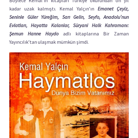
Böylece Kemal’in kitapları Türkiye okurundan on yıl
kadar uzak kalmıştı. Kemal Yalçın’ın
Emanet Çeyiz,
Seninle Güler Yüreğim, Sarı Gelin, Seyfo, Anadolu’nun
Evlatları, Hayatta Kalanlar, Süryani Halk Kahramanı:
Şemun Hanne Haydo
adlı kitaplarına Bir Zaman
Yayıncılık’tan ulaşmak mümkün şimdi.