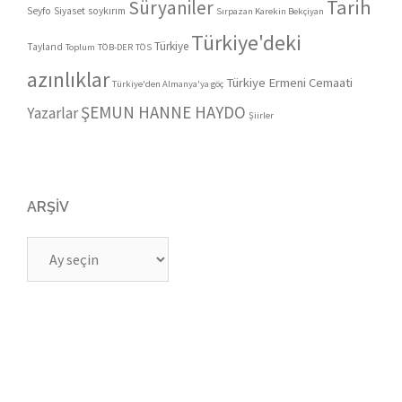
Tarih
Süryaniler
Seyfo
Siyaset
soykırım
Sırpazan Karekin Bekçiyan
Türkiye'deki
Türkiye
Tayland
Toplum
TÖB-DER
TÖS
azınlıklar
Türkiye Ermeni Cemaati
Türkiye'den Almanya'ya göç
ŞEMUN HANNE HAYDO
Yazarlar
Şiirler
ARŞIV
Arşiv