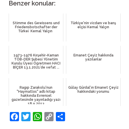
Benzer konular:
Stimme des Gewissens und
Türkiye'nin vicdanı ve barış
Friedensbotschafter der
elçisi Kemal Yalçın
Türkei Kemal Yalçın
1973-1976 Kırşehir-Kaman
Emanet Çeyiz hakkında
TÖB-DER Şubesi Yönetim
yazılanlar
Kurulu Üyesi Öğretmen HACI
BİÇER 13.1.2021’de vefat ...
Ragıp Zarakolu'nun
Gülay Gürdal'ın Emanet Çeyiz
"Haymatlos" adlı kitap
hakkındaki yorumu
hakkında Evrensel
gazetesinde yayınladığı yazı
18.9.2013
Facebook
Twitter
WhatsApp
Copy
Share
Link