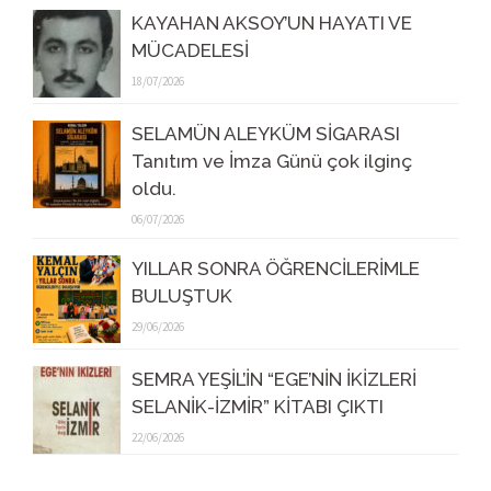
KAYAHAN AKSOY’UN HAYATI VE
MÜCADELESİ
18/07/2026
SELAMÜN ALEYKÜM SİGARASI
Tanıtım ve İmza Günü çok ilginç
oldu.
06/07/2026
YILLAR SONRA ÖĞRENCİLERİMLE
BULUŞTUK
29/06/2026
SEMRA YEŞİL’İN “EGE’NİN İKİZLERİ
SELANİK-İZMİR” KİTABI ÇIKTI
22/06/2026