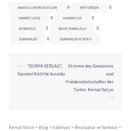
0
0
ANADOLU’NUN EVLATLARI
ARTI GERÇEK
0
0
EMANET ÇEYIZ
HAYMATLOS
0
0
MÜBADELE
RAGIP ZARAKLOLU
0
SÜRYANILER
SÜRYANILER VE SEYFO
⟵
“DÜNYA VERLAG”,
Stimme des Gewissens
Yazı
Yayınevi Köln’de kuruldu
und
dolaşımı
Friedensbotschafter der
Türkei Kemal Yalçın
⟶
Kemal Yalcin
>
Blog
>
Edebiyat
>
Meptuplar ve Yankılar
>