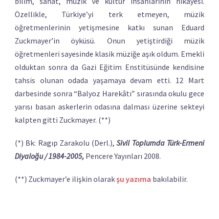
bilim, sanat, müzik ve kültür insanlarının hikâyesi.
Özellikle, Türkiye’yi terk etmeyen, müzik
öğretmenlerinin yetişmesine katkı sunan Eduard
Zuckmayer’in öyküsü. Onun yetiştirdiği müzik
öğretmenleri sayesinde klasik müziğe aşık oldum. Emekli
olduktan sonra da Gazi Eğitim Enstitüsünde kendisine
tahsis olunan odada yaşamaya devam etti. 12 Mart
darbesinde sonra “Balyoz Harekâtı” sırasında okulu gece
yarısı basan askerlerin odasına dalması üzerine sekteyi
kalpten gitti Zuckmayer. (**)
(*) Bk: Ragıp Zarakolu (Derl.),
Sivil Toplumda Türk-Ermeni
Diyaloğu / 1984-2005,
Pencere Yayınları 2008.
(**) Zuckmayer’e ilişkin olarak
şu yazıma
bakılabilir.