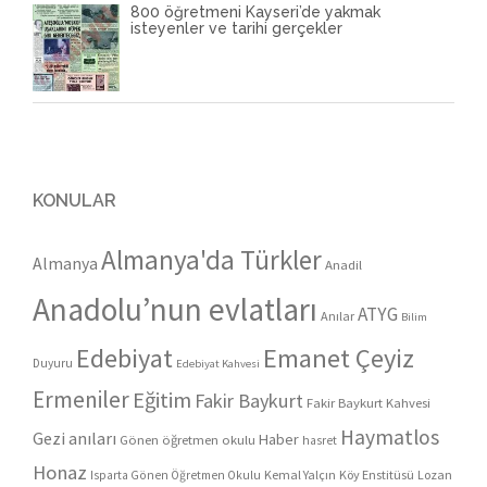
800 öğretmeni Kayseri’de yakmak
isteyenler ve tarihi gerçekler
KONULAR
Almanya'da Türkler
Almanya
Anadil
Anadolu’nun evlatları
ATYG
Anılar
Bilim
Edebiyat
Emanet Çeyiz
Duyuru
Edebiyat Kahvesi
Ermeniler
Eğitim
Fakir Baykurt
Fakir Baykurt Kahvesi
Haymatlos
Gezi anıları
Haber
Gönen öğretmen okulu
hasret
Honaz
Kemal Yalçın
Köy Enstitüsü
Lozan
Isparta Gönen Öğretmen Okulu