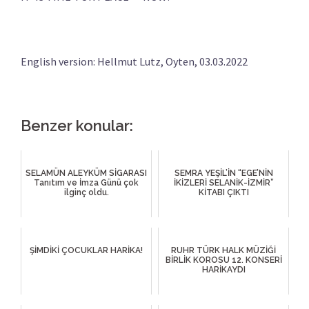
English version: Hellmut Lutz, Oyten, 03.03.2022
Benzer konular:
SELAMÜN ALEYKÜM SİGARASI
SEMRA YEŞİL’İN “EGE’NİN
Tanıtım ve İmza Günü çok
İKİZLERİ SELANİK-İZMİR”
ilginç oldu.
KİTABI ÇIKTI
ŞİMDİKİ ÇOCUKLAR HARİKA!
RUHR TÜRK HALK MÜZİĞİ
BİRLİK KOROSU 12. KONSERİ
HARİKAYDI