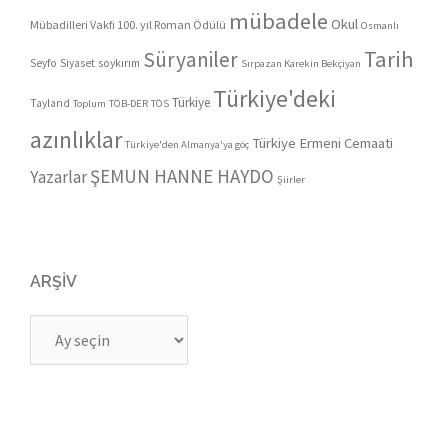
mübadele
Okul
Mübadilleri Vakfı 100. yıl Roman Ödülü
Osmanlı
Tarih
Süryaniler
Seyfo
Siyaset
soykırım
Sırpazan Karekin Bekçiyan
Türkiye'deki
Türkiye
Tayland
Toplum
TÖB-DER
TÖS
azınlıklar
Türkiye Ermeni Cemaati
Türkiye'den Almanya'ya göç
ŞEMUN HANNE HAYDO
Yazarlar
Şiirler
ARŞIV
Arşiv