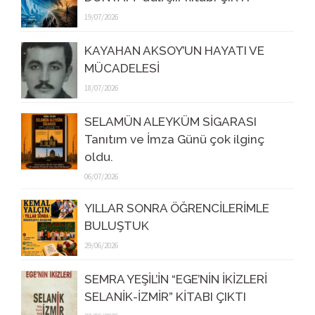
19/07/2026
KAYAHAN AKSOY’UN HAYATI VE
MÜCADELESİ
18/07/2026
SELAMÜN ALEYKÜM SİGARASI
Tanıtım ve İmza Günü çok ilginç
oldu.
06/07/2026
YILLAR SONRA ÖĞRENCİLERİMLE
BULUŞTUK
29/06/2026
SEMRA YEŞİL’İN “EGE’NİN İKİZLERİ
SELANİK-İZMİR” KİTABI ÇIKTI