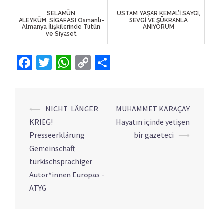
SELAMÜN
USTAM YAŞAR KEMAL’İ SAYGI,
ALEYKÜM SİGARASI Osmanlı-
SEVGİ VE ŞÜKRANLA
Almanya İlişkilerinde Tütün
ANIYORUM
ve Siyaset
Facebook
Twitter
WhatsApp
Copy
Share
Link
⟵
NICHT LÄNGER
MUHAMMET KARAÇAY
Yazı
KRIEG!
Hayatın içinde yetişen
dolaşımı
Presseerklärung
bir gazeteci
⟶
Gemeinschaft
türkischsprachiger
Autor*innen Europas -
ATYG