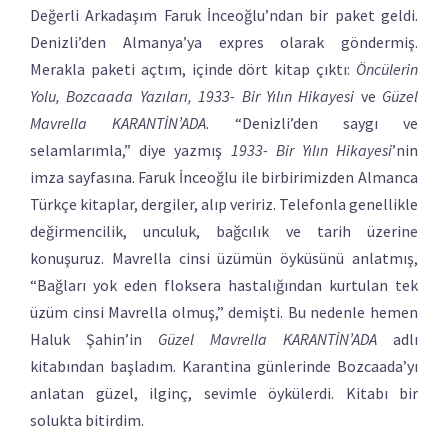
Değerli Arkadaşım Faruk İnceoğlu’ndan bir paket geldi.
Denizli’den Almanya’ya expres olarak göndermiş.
Merakla paketi açtım, içinde dört kitap çıktı:
Öncülerin
Yolu, Bozcaada Yazıları, 1933- Bir Yılın Hikayesi
ve
Güzel
Mavrella KARANTİN’ADA
. “Denizli’den saygı ve
selamlarımla,” diye yazmış
1933- Bir Yılın Hikayesi
’nin
imza sayfasına. Faruk İnceoğlu ile birbirimizden Almanca
Türkçe kitaplar, dergiler, alıp veririz. Telefonla genellikle
değirmencilik, unculuk, bağcılık ve tarih üzerine
konuşuruz. Mavrella cinsi üzümün öyküsünü anlatmış,
“Bağları yok eden floksera hastalığından kurtulan tek
üzüm cinsi Mavrella olmuş,” demişti. Bu nedenle hemen
Haluk Şahin’in
Güzel Mavrella KARANTİN’ADA
adlı
kitabından başladım. Karantina günlerinde Bozcaada’yı
anlatan güzel, ilginç, sevimle öykülerdi. Kitabı bir
solukta bitirdim.