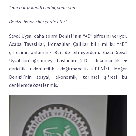
“Her horoz kendi çöplüğünde öter
Denizli horozu her yerde öter”
Seval Uysal daha sonra Denizli’nin “4D” şifresini veriyor.
Acaba Tavaslılar, Honazlılar, Çallılar bilir mi bu “4D”
şifresinin anlamını? Ben de bilmiyordum. Yazar Seval
Uysal’dan öğrenmeye başladım: 4 D = dokumacılık +
dericilik + demircilik + değirmencilik = DENİZLİ. Meğer
Denizli’nin sosyal, ekonomik, tarihsel şifresi bu
denklemde özetlenmiş.