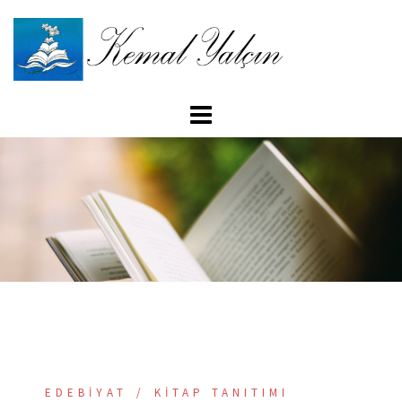
İçeriğe
atla
EDEBIYAT
KITAP TANITIMI