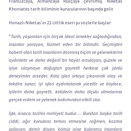
Fransızcaya, Almancaya Rusçaya çevrilmiş. Niketas
Khoniates tarih biliminin kurucularının başında gelir.
Honazlı Niketas’ın 21 ciltlik eseri şu sözlerle başlar:
“
Tarih, yaşamları için birçok ideal örnekler sağladığından,
insanlar yarayan, hizmet eden bir bilimdir. Geçmişten
haberli olan tarih insanların davranış biçim ve geleneklerini
aydınlatır ve daha değerli bir hayat arzulayan, güzele ve
iyiye ulaşmaya doğuştan gayretli herkese çok yönlü
deneyimler arzeder. Kötü işleri ortaya çıkararak alay ve
tekdire sunar; iyi işleri aydınlatarak yüceltir ve böylece,
iyilerin daha gayretli, kötülerin daha ölçülü olmalarına
gerçek erdem ve yetenek bakımından etkili olur.
İşte, kısaca tarihin mahiyeti budur…. Bundan başka tarih
ciddi, ağır konulara temas etmesine rağmen, kazma
sallayan, demir döven, kömür isine bulanmış insanlara