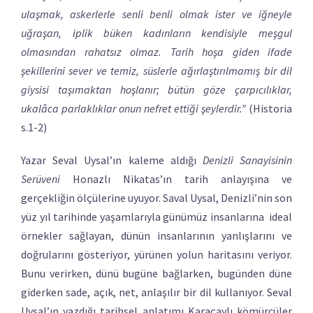
ulaşmak, askerlerle senli benli olmak ister ve iğneyle
uğraşan, iplik büken kadınların kendisiyle meşgul
olmasından rahatsız olmaz. Tarih hoşa giden ifade
şekillerini sever ve temiz, süslerle ağırlaştırılmamış bir dil
giysisi taşımaktan hoşlanır; bütün göze çarpıcılıklar,
ukalâca parlaklıklar onun nefret ettiği şeylerdir.”
(Historia
s.1-2)
Yazar Seval Uysal’ın kaleme aldığı
Denizli Sanayisinin
Serüveni
Honazlı Nikatas’ın tarih anlayışına ve
gerçekliğin ölçülerine uyuyor. Saval Uysal, Denizli’nin son
yüz yıl tarihinde yaşamlarıyla günümüz insanlarına ideal
örnekler sağlayan, dünün insanlarının yanlışlarını ve
doğrularını gösteriyor, yürünen yolun haritasını veriyor.
Bunu verirken, dünü bugüne bağlarken, bugünden düne
giderken sade, açık, net, anlaşılır bir dil kullanıyor. Seval
Uysal’ın yazdığı tarihsel anlatımı Karaçaylı kömürcüler