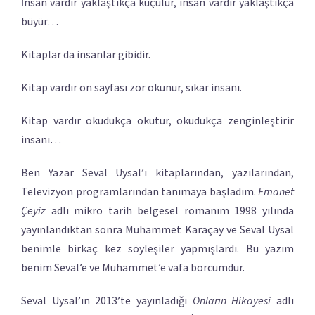
İnsan vardır yaklaştıkça küçülür, insan vardır yaklaştıkça
büyür…
Kitaplar da insanlar gibidir.
Kitap vardır on sayfası zor okunur, sıkar insanı.
Kitap vardır okudukça okutur, okudukça zenginleştirir
insanı…
Ben Yazar Seval Uysal’ı kitaplarından, yazılarından,
Televizyon programlarından tanımaya başladım.
Emanet
Çeyiz
adlı mikro tarih belgesel romanım 1998 yılında
yayınlandıktan sonra Muhammet Karaçay ve Seval Uysal
benimle birkaç kez söyleşiler yapmışlardı. Bu yazım
benim Seval’e ve Muhammet’e vafa borcumdur.
Seval Uysal’ın 2013’te yayınladığı
Onların Hikayesi
adlı