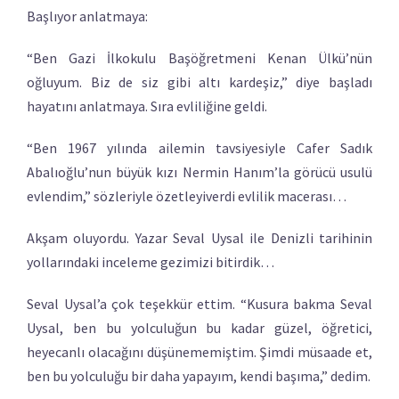
Başlıyor anlatmaya:
“Ben Gazi İlkokulu Başöğretmeni Kenan Ülkü’nün
oğluyum. Biz de siz gibi altı kardeşiz,” diye başladı
hayatını anlatmaya. Sıra evliliğine geldi.
“Ben 1967 yılında ailemin tavsiyesiyle Cafer Sadık
Abalıoğlu’nun büyük kızı Nermin Hanım’la görücü usulü
evlendim,” sözleriyle özetleyiverdi evlilik macerası…
Akşam oluyordu. Yazar Seval Uysal ile Denizli tarihinin
yollarındaki inceleme gezimizi bitirdik…
Seval Uysal’a çok teşekkür ettim. “Kusura bakma Seval
Uysal, ben bu yolculuğun bu kadar güzel, öğretici,
heyecanlı olacağını düşünememiştim. Şimdi müsaade et,
ben bu yolculuğu bir daha yapayım, kendi başıma,” dedim.