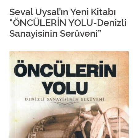
Seval Uysal’ın Yeni Kitabı
“ÖNCÜLERİN YOLU-Denizli
Sanayisinin Serüveni”