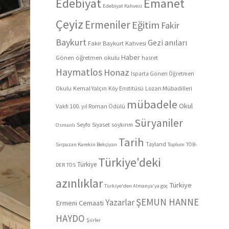
Edebiyat
Emanet
Edebiyat Kahvesi
Çeyiz
Ermeniler
Eğitim
Fakir
Baykurt
Gezi anıları
Fakir Baykurt Kahvesi
Haber
Gönen öğretmen okulu
hasret
Haymatlos
Honaz
Isparta Gönen Öğretmen
Kemal Yalçın
Köy Enstitüsü
Lozan Mübadilleri
Okulu
mübadele
Okul
Vakfı 100. yıl Roman Ödülü
Süryaniler
Seyfo
Siyaset
soykırım
Osmanlı
Tarih
Tayland
Sırpazan Karekin Bekçiyan
Toplum
TÖB-
Türkiye'deki
Türkiye
DER
TÖS
azınlıklar
Türkiye
Türkiye'den Almanya'ya göç
ŞEMUN HANNE
Yazarlar
Ermeni Cemaati
HAYDO
Şiirler