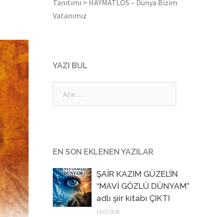
Tanıtımı
>
HAYMATLOS – Dünya Bizim
Vatanımız
YAZI BUL
Arama:
EN SON EKLENEN YAZILAR
ŞAİR KAZIM GÜZEL’İN
“MAVİ GÖZLÜ DÜNYAM”
adlı şiir kitabı ÇIKTI
19/07/2026