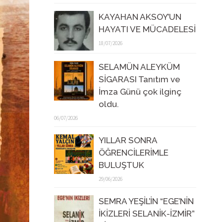
KAYAHAN AKSOY’UN
HAYATI VE MÜCADELESİ
18/07/2026
SELAMÜN ALEYKÜM
SİGARASI Tanıtım ve
İmza Günü çok ilginç
oldu.
06/07/2026
YILLAR SONRA
ÖĞRENCİLERİMLE
BULUŞTUK
29/06/2026
SEMRA YEŞİL’İN “EGE’NİN
İKİZLERİ SELANİK-İZMİR”