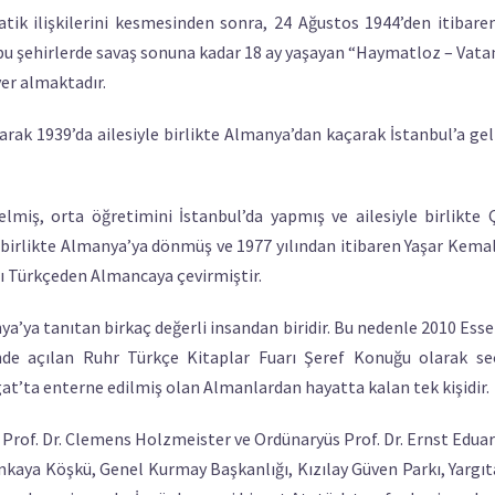
ik ilişkilerini kesmesinden sonra, 24 Ağustos 1944’den itibare
 bu şehirlerde savaş sonuna kadar 18 ay yaşayan “Haymatloz – Vata
er almaktadır.
ak 1939’da ailesiyle birlikte Almanya’dan kaçarak İstanbul’a ge
gelmiş, orta öğretimini İstanbul’da yapmış ve ailesiyle birlikte
le birlikte Almanya’ya dönmüş ve 1977 yılından itibaren Yaşar Kema
nı Türkçeden Almancaya çevirmiştir.
ya’ya tanıtan birkaç değerli insandan biridir. Bu nedenle 2010 Ess
nde açılan Ruhr Türkçe Kitaplar Fuarı Şeref Konuğu olarak seç
gat’ta enterne edilmiş olan Almanlardan hayatta kalan tek kişidir.
 Prof. Dr. Clemens Holzmeister ve Ordünaryüs Prof. Dr. Ernst Eduar
kaya Köşkü, Genel Kurmay Başkanlığı, Kızılay Güven Parkı, Yargıt