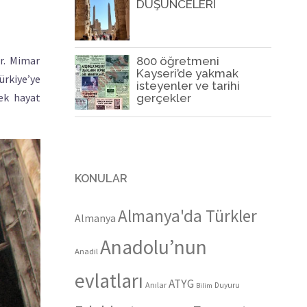
DÜŞÜNCELERİ
r. Mimar
800 öğretmeni
Kayseri’de yakmak
ürkiye’ye
isteyenler ve tarihi
çek hayat
gerçekler
KONULAR
Almanya'da Türkler
Almanya
Anadolu’nun
Anadil
evlatları
ATYG
Anılar
Duyuru
Bilim