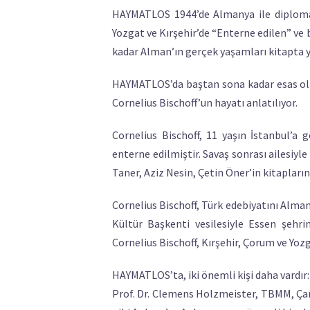
HAYMATLOS 1944’de Almanya ile diplomat
Yozgat ve Kırşehir’de “Enterne edilen” ve
kadar Alman’ın gerçek yaşamları kitapta y
HAYMATLOS’da baştan sona kadar esas olar
Cornelius Bischoff’un hayatı anlatılıyor.
Cornelius Bischoff, 11 yaşın İstanbul’a 
enterne edilmiştir. Savaş sonrası ailesiy
Taner, Aziz Nesin, Çetin Öner’in kitapları
Cornelius Bischoff, Türk edebiyatını Alman
Kültür Başkenti vesilesiyle Essen şehri
Cornelius Bischoff, Kırşehir, Çorum ve Yoz
HAYMATLOS’ta, iki önemli kişi daha vardır:
Prof. Dr. Clemens Holzmeister, TBMM, Çan