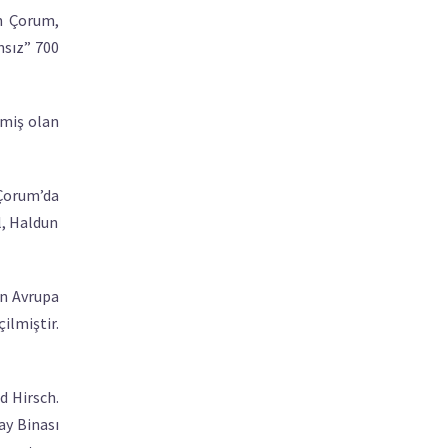
n Çorum,
nsız” 700
lmiş olan
 Çorum’da
l, Haldun
en Avrupa
ilmiştir.
d Hirsch.
ay Binası