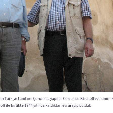
 Türkiye tanıtımı Çorum’da yapıldı. Cornelius Bischoff ve hanımı
off ile birlikte 1944 yılında kaldıkları evi arayıp bulduk.