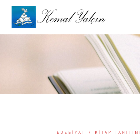
İçeriğe
atla
EDEBIYAT
KITAP TANITIM