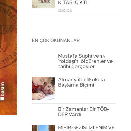
KİTABI ÇIKTI
22/06/2026
EN ÇOK OKUNANLAR
Mustafa Suphi ve 15
Yoldaşı’nı öldürenler ve
tarihi gerçekler
Almanya’da İlkokula
Başlama Biçimi
Bir Zamanlar Bir TÖB-
DER Vardı
MISIR GEZİSİ İZLENİM VE