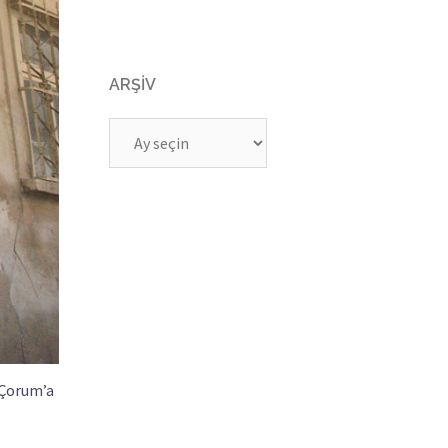
ARŞIV
Arşiv
 Çorum’a